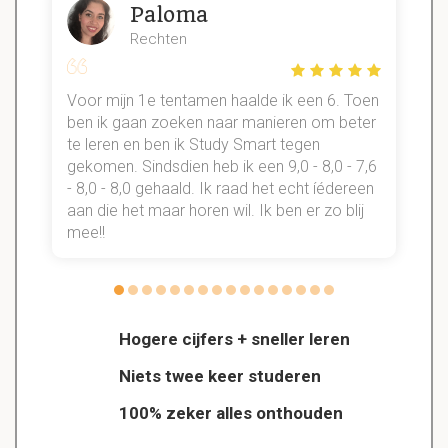
Paloma
Rechten
Voor mijn 1e tentamen haalde ik een 6. Toen
n
ben ik gaan zoeken naar manieren om beter
te leren en ben ik Study Smart tegen
gekomen. Sindsdien heb ik een 9,0 - 8,0 - 7,6
b
- 8,0 - 8,0 gehaald. Ik raad het echt íédereen
aan die het maar horen wil. Ik ben er zo blij
s
mee!!
Hogere cijfers + sneller leren
Niets twee keer studeren
100% zeker alles onthouden