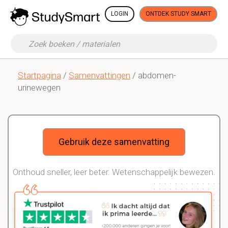
LOGIN
ONTDEK STUDY SMART
Startpagina
/
Samenvattingen
/ abdomen-
urinewegen
Gebruik deze samenvatting
Onthoud sneller, leer beter. Wetenschappelijk bewezen.