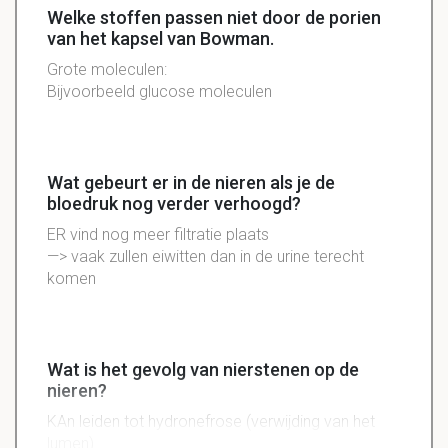
Welke stoffen passen niet door de porien
van het kapsel van Bowman.
Grote moleculen:
Bijvoorbeeld glucose moleculen
Wat gebeurt er in de nieren als je de
bloedruk nog verder verhoogd?
ER vind nog meer filtratie plaats
—> vaak zullen eiwitten dan in de urine terecht
komen
Wat is het gevolg van nierstenen op de
nieren?
KAn leiden tot
hydronefrose
(
verwijding
van het
lumen
)