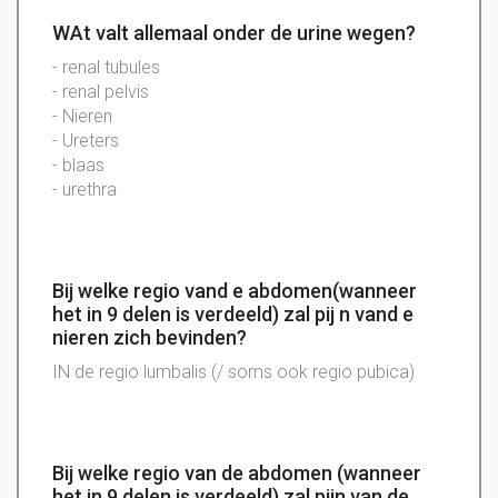
WAt valt allemaal onder de urine wegen?
- renal tubules
- renal pelvis
- Nieren
- Ureters
- blaas
- urethra
Bij welke regio vand e abdomen(wanneer
het in 9 delen is verdeeld) zal pij n vand e
nieren zich bevinden?
IN de
regio
lumbalis (/ soms ook regio pubica)
Bij welke regio van de abdomen (wanneer
het in 9 delen is verdeeld) zal pijn van de