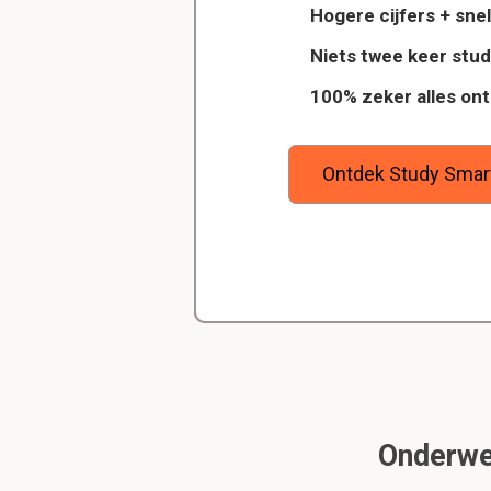
Conjunctivitis
Hogere cijfers + snel
Atopische dermat
Dankzij StudySmart heb ik vorig jaar 
Niets twee keer stu
wilt
examens gehaald en ook veel betere
Patiënten kunnen ook ut
100% zeker alles on
ool, en
gehaald. Maar bovenal heb ik nu gew
voor atopie.
goede studiemethode onder de knie,
zeker weet dat ik de rest van mijn s
ga halen.
Ontdek Study Smar
Wat is de atopisc 
In de jongere jaren zie
Op wat latere leeftijd
Dit is meestal, neit altij
Hoe uit een atopisc
Meestal over heel het 
Heel erg jeukend.
Onderwer