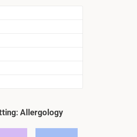
stuk 2
ing: Allergology