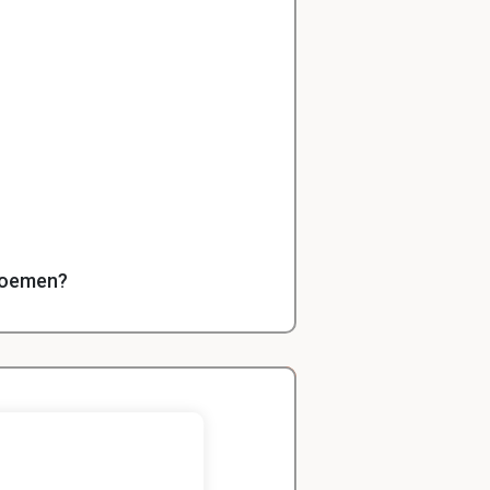
 noemen?
iet goed
Zeger
Handels- wetenschap