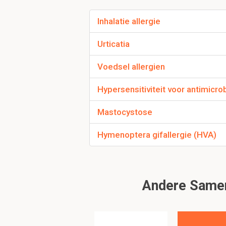
Wat is het verschil
Bij bradykinine heb je 
Inhalatie allergie
Dit komt dan vaak door
Urticatia
Voedsel allergien
Waarom ga je niet s
Vaak overdiagnoses.
Hypersensitiviteit voor antimicro
Coeliaki en lactose-i
Mastocystose
Hymenoptera gifallergie (HVA)
Andere Samenv
Wat zijn nog eens d
Joe