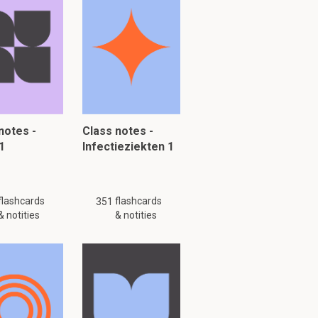
n in het
patiënt klinische
notes -
Class notes -
1
Infectieziekten 1
flashcards
flashcards
351
& notities
& notities