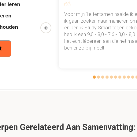
ler leren
itis
al mn
Voor mijn 1e tentamen haalde ik 
deren
 punten
ik gaan zoeken naar manieren om 
icaria, angio-oedeem anafylaxie enzo krijgen, maar dit is niet pe
thouden
oon een heel
en ben ik Study Smart tegen gek
 waarmee ik
heb ik een 9,0 - 8,0 - 7,6 - 8,0 - 8,
tudie gewoon
het echt íédereen aan die het maar
ben er zo blij mee!!
t
march?
 je vooral
dermatitis
(
blauw
) en
eten
(
rood
). Deze
verdwijnen
mees
 ontstaan meestal pas de
ashma
,
rhinitis
,
conjunctivitis
, etc.
d.
he dermatitis zich?
lichaam, maar kan ook gelokaliseerd zijn, zoals in ellenbogen en
pen Gerelateerd Aan Samenvatting: 