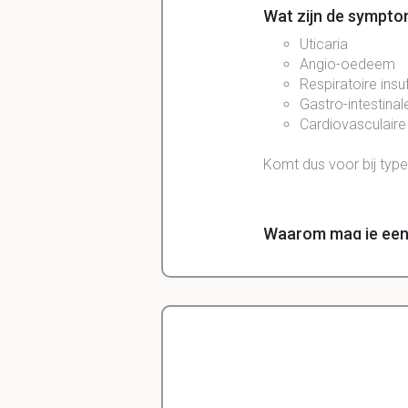
Wat zijn de symptom
Uticaria
Angio-oedeem
Respiratoire insuf
Gastro-intestinale
Cardiovasculaire 
Komt dus voor bij type 
Waarom mag je een a
Dan mogen er geen
pr
gebeuren. Beschrijf du
Wat zijn atopische 
Delano
Asthma
Diergeneeskunde
Rhinitis