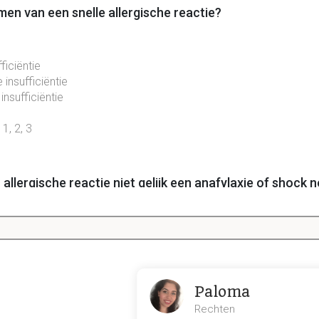
en van een snelle allergische reactie?
ficiëntie
 insufficiëntie
insufficiëntie
1, 2, 3
llergische reactie niet gelijk een anafylaxie of shock
ovocatietesten
meer gebeuren en kan de
diagnosestelling
dus n
s alleen de symptomen, behalve als er dus echt een shock is.
manifestaties?
Paloma
Rechten