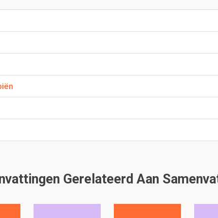
 in angio oedeem bij histamine of bradykinine?
geen wheals en flares en geen jeuk. Dit is vaak ook geïsoleerd.
 gebruik van ACE-inhibitoren.
nel allergietesten doen bij geïsoleerde GI klachten?
biën
ntolerantie worden door de gastro-enteroloog gediagnosticeerd.
2 2/5 deel 2
Dit is een preview. Er zijn 30 andere flashcards beschikbaar voor hoofd
Laat hier meer flashcards zien
attingen Gerelateerd Aan Samenvatt
e 4 fasen van de IgE gemedieerde reactie?