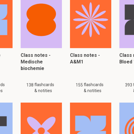
flashcard de geproduceerde IgE's kunnen worden gevonde
it dan?
isatie is. Je weet niet of er een allergie is. Dit weet je pas als de 
t.
e
Class notes -
Class notes -
Class 
lezen, klik hier:
Medische
A&M1
Bloed 
biochemie
rds
flashcards
flashcards
138
155
393
es
& notities
& notities