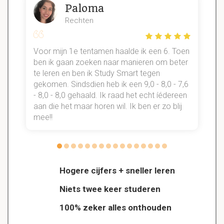
Paloma
Rechten
Voor mijn 1e tentamen haalde ik een 6. Toen
n
ben ik gaan zoeken naar manieren om beter
te leren en ben ik Study Smart tegen
gekomen. Sindsdien heb ik een 9,0 - 8,0 - 7,6
b
- 8,0 - 8,0 gehaald. Ik raad het echt íédereen
aan die het maar horen wil. Ik ben er zo blij
s
mee!!
Hogere cijfers + sneller leren
Niets twee keer studeren
100% zeker alles onthouden