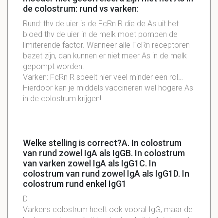
de colostrum: rund vs varken:
Rund: thv de uier is de FcRn R die de As uit het
bloed thv de uier in de melk moet pompen de
limiterende factor. Wanneer alle FcRn receptoren
bezet zijn, dan kunnen er niet meer As in de melk
gepompt worden.
Varken: FcRn R speelt hier veel minder een rol…
Hierdoor kan je middels vaccineren wel hogere As
in de colostrum krijgen!
Welke stelling is correct?A. In colostrum
van rund zowel IgA als IgGB. In colostrum
van varken zowel IgA als IgG1C. In
colostrum van rund zowel IgA als IgG1D. In
colostrum rund enkel IgG1
D
Varkens colostrum heeft ook vooral IgG, maar de