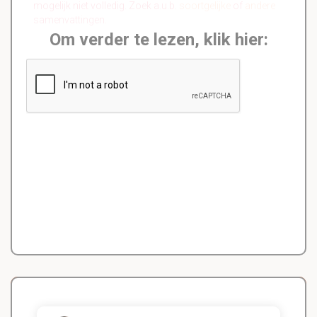
mogelijk niet volledig. Zoek a.u.b.
soortgelijke
of
andere
samenvattingen.
Om verder te lezen, klik hier: