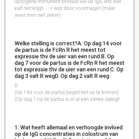
lactogene immuniteit bestaat wel uit IgA, iets wat
kalf niet krijgt…. -> wss door voormagen (maar
weet men niet zeker)
Welke stelling is correct?A. Op dag 14 voor
de partus is de FcRn R het meest tot
expressie thv de uier van een rund B. Op
dag 7 voor de partus is de FcRn R het meest
tot expressie thv de uier van een rund C. Op
dag 3 valt R wegD. Op dag 2 valt R weg
B
(Op 14d voor de partus begint het op te komen)
(Op dag 1 na de partus is er al een sterke daling!!
1. Wat heeft allemaal en verhoogde invloed
op de IgG concentraties in colostrum van