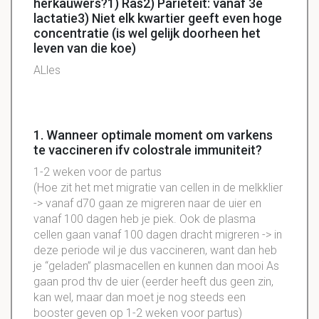
herkauwers?1) Ras2) Parieteit: vanaf 3e
lactatie3) Niet elk kwartier geeft even hoge
concentratie (is wel gelijk doorheen het
leven van die koe)
ALles
1. Wanneer optimale moment om varkens
te vaccineren ifv colostrale immuniteit?
1-2 weken voor de partus
(Hoe zit het met migratie van cellen in de melkklier
-> vanaf d70 gaan ze migreren naar de uier en
vanaf 100 dagen heb je piek. Ook de plasma
cellen gaan vanaf 100 dagen dracht migreren -> in
deze periode wil je dus vaccineren, want dan heb
je “geladen” plasmacellen en kunnen dan mooi As
gaan prod thv de uier (eerder heeft dus geen zin,
kan wel, maar dan moet je nog steeds een
booster geven op 1-2 weken voor partus)