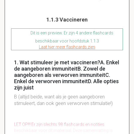
1.1.3 Vaccineren
Dit is een preview. Er zijn 4 andere flashcards
beschikbaar voor hoofdstuk 1.1.3
Laat hier meer flashcards zien
1. Wat stimuleer je met vaccineren?A. Enkel
de aangeboren immuniteitB. Zowel de
aangeboren als verworven immuniteitC.
Enkel de verworven immuniteitD. Alle opties
zijn juist
B (altijd beide, want als je geen aangeboren
stimuleert, dan ook geen verworven stimulatie!)
LET OP!!! Er zijn slechts 98 flashcards en notities
beschikbaar voor dit materiaal. Deze samenvatting is