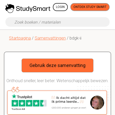
LOGIN
ONTDEK STUDY SMART
Startpagina
/
Samenvattingen
/ bdgk-ii
Gebruik deze samenvatting
Onthoud sneller, leer beter. Wetenschappelijk bewezen.