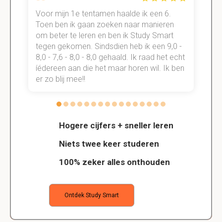
Voor mijn 1e tentamen haalde ik een 6.
M
Toen ben ik gaan zoeken naar manieren
v
om beter te leren en ben ik Study Smart
a
tegen gekomen. Sindsdien heb ik een 9,0 -
s
t
8,0 - 7,6 - 8,0 - 8,0 gehaald. Ik raad het echt
k
n.
íédereen aan die het maar horen wil. Ik ben
d
er zo blij mee!!
Hogere cijfers + sneller leren
Niets twee keer studeren
100% zeker alles onthouden
Ontdek Study Smart