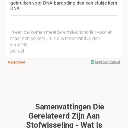
gebruiken voor DNA-barcoding dan een stukje kern
DNA
In een cel komen meerdere mitochondriën voor en
maar één celkern. Er is dus meer mtDNA dan
kernDNA
per cel
Krijg hulp van AI
Rapporteer
Samenvattingen Die
Gerelateerd Zijn Aan
Stofwisseling - Wat Is