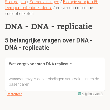
Startpagina
/
Samenvattingen
/
Biologie voor jou 5h
leeropdrachtenboek deel a
/ enzym-dna-replicatie-
nucleotideketen
DNA - DNA - replicatie
5 belangrijke vragen over DNA -
DNA - replicatie
Wat zorgt voor start DNA replicatie
wanneer enzym de verbindingen verbreekt tussen de
basenparen
Krijg hulp van AI
Rapporteer