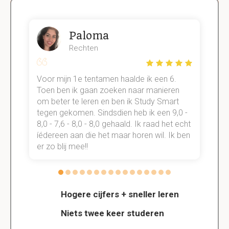
Paloma
Rechten
Voor mijn 1e tentamen haalde ik een 6.
M
Toen ben ik gaan zoeken naar manieren
v
om beter te leren en ben ik Study Smart
a
tegen gekomen. Sindsdien heb ik een 9,0 -
s
t
8,0 - 7,6 - 8,0 - 8,0 gehaald. Ik raad het echt
k
n.
íédereen aan die het maar horen wil. Ik ben
d
er zo blij mee!!
Hogere cijfers + sneller leren
Niets twee keer studeren