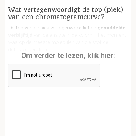
Wat vertegenwoordigt de top (piek)
van een chromatogramcurve?
De top van de piek vertegenwoordigt de
gemiddelde
verblijftijd
van de analyte in de kolom – het moment
waarop de meeste moleculen van die stof de
detector bereiken.
Om verder te lezen, klik hier: