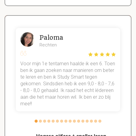
Paloma
Rechten
Voor mijn 1e tentamen haalde ik een 6. Toen
n
ben ik gaan zoeken naar manieren om beter
te leren en ben ik Study Smart tegen
gekomen. Sindsdien heb ik een 9,0 - 8,0 - 7,6
b
- 8,0 - 8,0 gehaald. Ik raad het echt íédereen
aan die het maar horen wil. Ik ben er zo blij
s
mee!!