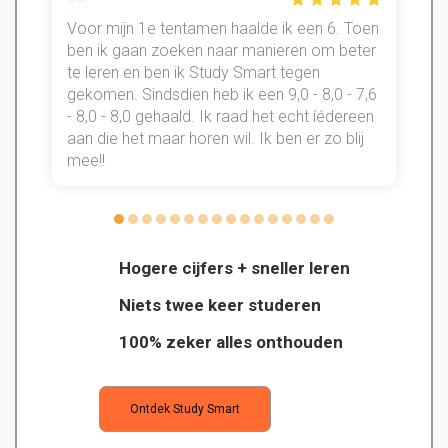
Voor mijn 1e tentamen haalde ik een 6. Toen
n
ben ik gaan zoeken naar manieren om beter
te leren en ben ik Study Smart tegen
gekomen. Sindsdien heb ik een 9,0 - 8,0 - 7,6
b
- 8,0 - 8,0 gehaald. Ik raad het echt íédereen
aan die het maar horen wil. Ik ben er zo blij
s
mee!!
Hogere cijfers + sneller leren
Niets twee keer studeren
100% zeker alles onthouden
Ontdek Study Smart