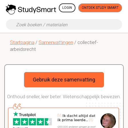
LOGIN
ONTDEK STUDY SMART
Startpagina
/
Samenvattingen
/ collectief-
arbeidsrecht
Gebruik deze samenvatting
Onthoud sneller, leer beter. Wetenschappelijk bewezen.