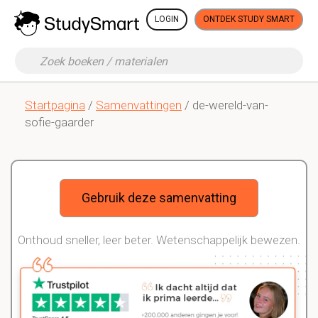
LOGIN
ONTDEK STUDY SMART
Startpagina
/
Samenvattingen
/ de-wereld-van-
sofie-gaarder
Gebruik deze samenvatting
Onthoud sneller, leer beter. Wetenschappelijk bewezen.