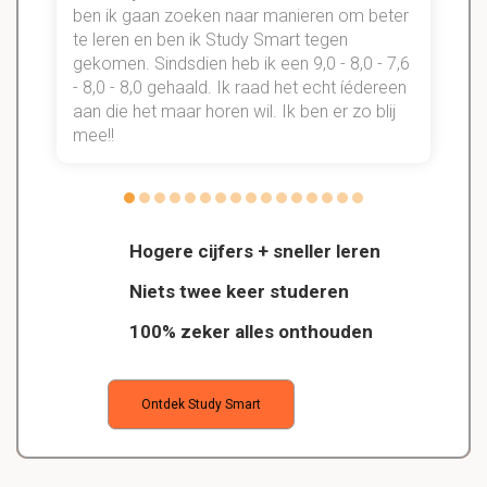
n
ben ik gaan zoeken naar manieren om beter
te leren en ben ik Study Smart tegen
gekomen. Sindsdien heb ik een 9,0 - 8,0 - 7,6
b
- 8,0 - 8,0 gehaald. Ik raad het echt íédereen
aan die het maar horen wil. Ik ben er zo blij
s
mee!!
Hogere cijfers + sneller leren
Niets twee keer studeren
100% zeker alles onthouden
Ontdek Study Smart