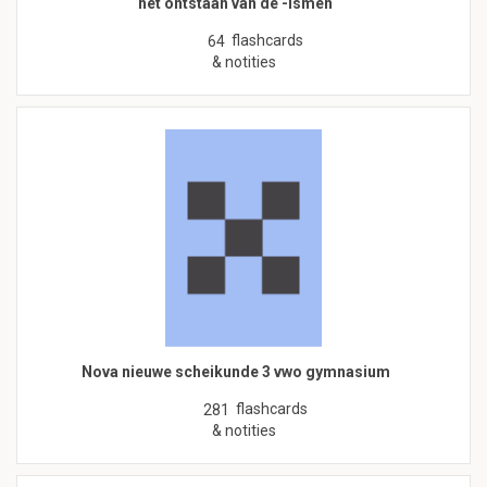
het ontstaan van de -ismen
flashcards
64
& notities
Nova nieuwe scheikunde 3 vwo gymnasium
flashcards
281
& notities