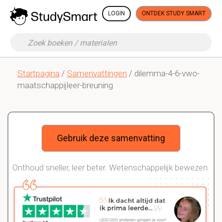
LOGIN
ONTDEK STUDY SMART
Startpagina
/
Samenvattingen
/ dilemma-4-6-vwo-
maatschappijleer-breuning
Gebruik deze samenvatting
Onthoud sneller, leer beter. Wetenschappelijk bewezen.