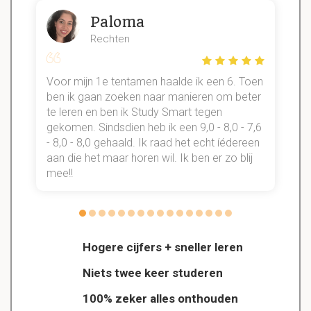
Paloma
Rechten
Voor mijn 1e tentamen haalde ik een 6. Toen
n
ben ik gaan zoeken naar manieren om beter
te leren en ben ik Study Smart tegen
gekomen. Sindsdien heb ik een 9,0 - 8,0 - 7,6
b
- 8,0 - 8,0 gehaald. Ik raad het echt íédereen
aan die het maar horen wil. Ik ben er zo blij
s
mee!!
Hogere cijfers + sneller leren
Niets twee keer studeren
100% zeker alles onthouden