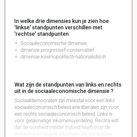
In welke drie dimensies kun je zien hoe
'linkse' standpunten verschillen met
'rechtse' standpunten
Sociaaleconomische dimensie
dimensie progressief-conservatief
dimensie kosmopolitisch-nationalistisch
Wat zijn de standpunten van links en rechts
uit in de sociaaleconomische dimensie ?
Sociaaldemocraten zijn meestal voor een links
sociaaleconomisch beleid ene liberalen zijn voor
een rechts sociaaleconomisch beleid. Links is
voor gelijkmatige inkomensverdeling. Rechts wilt
dat de overheid minder invloed heeft over de
mensen met hogere inkomens die het hebben