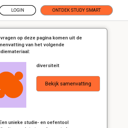
LOGIN
ONTDEK STUDY SMART
 vragen op deze pagina komen uit de
menvatting van het volgende
udiemateriaal:
diversiteit
Bekijk samenvatting
Een unieke studie- en oefentool