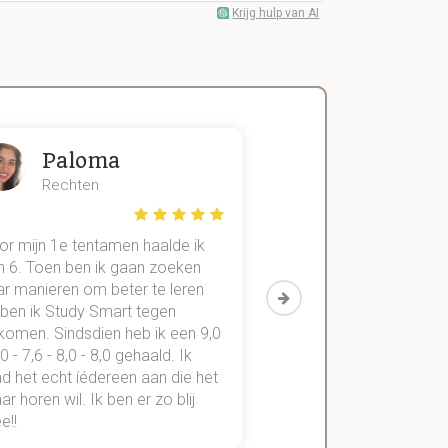
Krijg hulp van AI
Paloma
Zeger
Rechten
Handels- wet
or mijn 1e tentamen haalde ik
Met mijn oude method
n 6. Toen ben ik gaan zoeken
geslaagd voor maar 3
ar manieren om beter te leren
vakken. Sinds ik mijn
 ben ik Study Smart tegen
aantekeningen digitaal
komen. Sindsdien heb ik een 9,0
study smart, ben ik voo
,0 - 7,6 - 8,0 - 8,0 gehaald. Ik
vakken de éérste keer
d het echt íédereen aan die het
StudySmart neemt voo
r horen wil. Ik ben er zo blij
stress van slagen of n
e!!
weg.