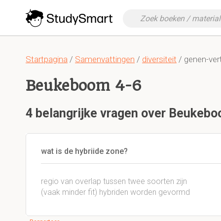
Startpagina
/
Samenvattingen
/
diversiteit
/ genen-ver
Beukeboom 4-6
4 belangrijke vragen over Beukebo
wat is de hybriide zone?
regio
van
overlap
tussen twee
soorten zijn
(
vaak minder
fit
)
hybriden
worden gevormd