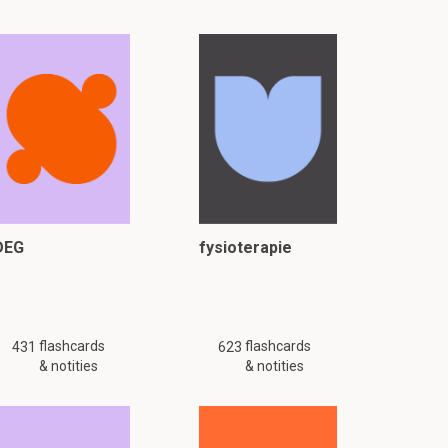
DEG
fysioterapie
flashcards
flashcards
431
623
& notities
& notities