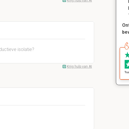
Krijg hulp van AI
Ont
be
ductieve isolatie
?
Krijg hulp van AI