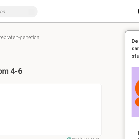
tebraten-genetica
De
sa
st
om 4-6