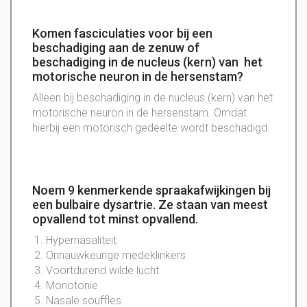
Komen fasciculaties voor bij een
beschadiging aan de zenuw of
beschadiging in de nucleus (kern) van het
motorische neuron in de hersenstam?
Alleen bij beschadiging in de nucleus (kern) van het
motorische neuron in de hersenstam. Omdat
hierbij een motorisch gedeelte wordt beschadigd.
Noem 9 kenmerkende spraakafwijkingen bij
een bulbaire dysartrie. Ze staan van meest
opvallend tot minst opvallend.
Hypernasaliteit
Onnauwkeurige medeklinkers
Voortdurend wilde lucht
Monotonie
Nasale souffles