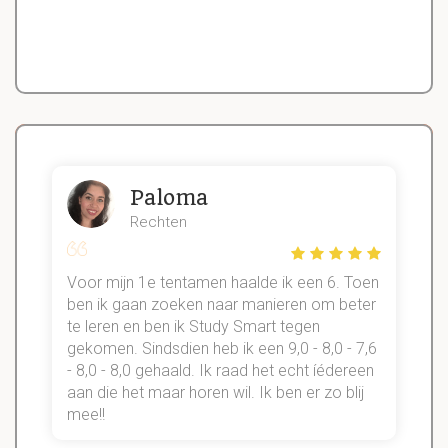
Paloma
Rechten
Voor mijn 1e tentamen haalde ik een 6. Toen
n
ben ik gaan zoeken naar manieren om beter
te leren en ben ik Study Smart tegen
gekomen. Sindsdien heb ik een 9,0 - 8,0 - 7,6
b
- 8,0 - 8,0 gehaald. Ik raad het echt íédereen
aan die het maar horen wil. Ik ben er zo blij
s
mee!!