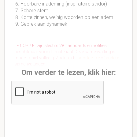
Hoorbare inademing (inspiratoire stridor)
Schore stem
Korte zinnen, weinig woorden op een adem
Gebrek aan dynamiek
LET OP!!! Er zijn slechts 28 flashcards en notities
beschikbaar voor dit materiaal. Deze samenvatting is
mogelijk niet volledig. Zoek a.u.b.
soortgelijke
of
andere
samenvattingen.
Om verder te lezen, klik hier: