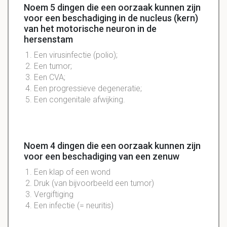
Noem 5 dingen die een oorzaak kunnen zijn
voor een beschadiging in de nucleus (kern)
van het motorische neuron in de
hersenstam
Een virusinfectie (polio);
Een tumor;
Een CVA;
Een progressieve degeneratie;
Een congenitale afwijking.
Noem 4 dingen die een oorzaak kunnen zijn
voor een beschadiging van een zenuw
Een klap of een wond
Druk (van bijvoorbeeld een tumor)
Vergiftiging
Een infectie (= neuritis)