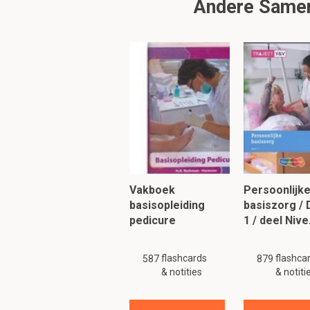
Andere Samenv
Welke maatregelen 
• Maatregelen in de pra
- Zuurstof
- Intubeermiddelen
- Infuus
- Scheerapparaat
- Röntgenapparaat aa
- Hokje klaarmaken, 
-Valium, adrenaline
- verbandmateriaal
Vakboek
Persoonlijk
Om verder te 
basisopleiding
basiszorg / 
pedicure
1 / deel Niv
flashcards
flashca
587
879
& notities
& notiti