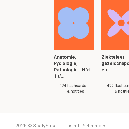
Anatomie,
Ziekteleer
Fysiologie,
gezelschaps
Pathologie - Hfd.
en
1 t/…
flashcards
flashca
274
472
& notities
& notiti
2026 © StudySmart
Consent Preferences