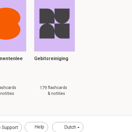
umentenlee
Gebitsreiniging
lashcards
flashcards
179
 notities
& notities
Help
Dutch
 Support