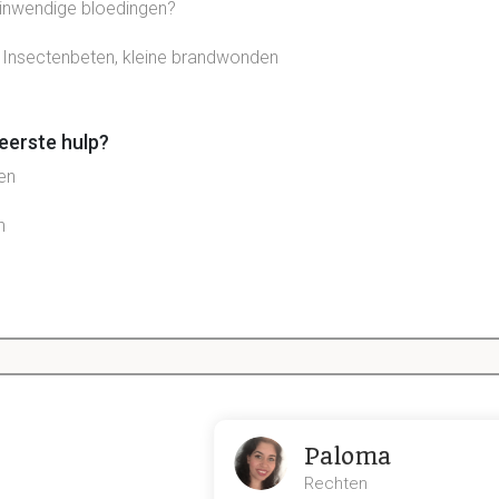
 inwendige bloedingen?
 Insectenbeten, kleine brandwonden
 eerste hulp?
en
n
ij eerste hulp?
len
Paloma
Rechten