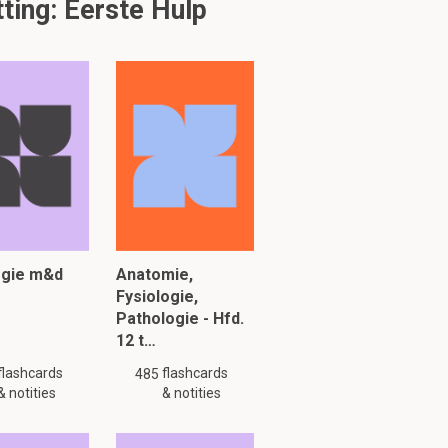
ing: Eerste Hulp
ogie m&d
Anatomie,
Fysiologie,
Pathologie - Hfd.
12 t…
flashcards
flashcards
485
& notities
& notities