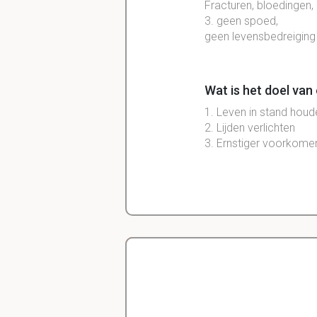
Fracturen, bloedingen,
3. geen spoed,
geen levensbedreiging
Wat is het doel van
1. Leven in stand houd
2. Lijden verlichten
3. Ernstiger voorkome
Wat zijn de regels b
Regels:
1. Niet in paniek raken
2. Dier laten ademen
3. Bloedingen stoppen
4. Dierenarts inschake
Delano
Diergeneeskunde