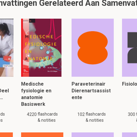
attingen Gerelateerd Aan Samenvatt
moet je nemen als er een dier komt voor spoed?
ktijk
n
warmtemat
e
Medische
Paraveterinair
Fisiol
lezen, klik hier:
Deel
fysiologie en
Dierenartsassist
e…
anatomie
ente
Basiswerk
rds
flashcards
flashcards
4220
102
300
es
& notities
& notities