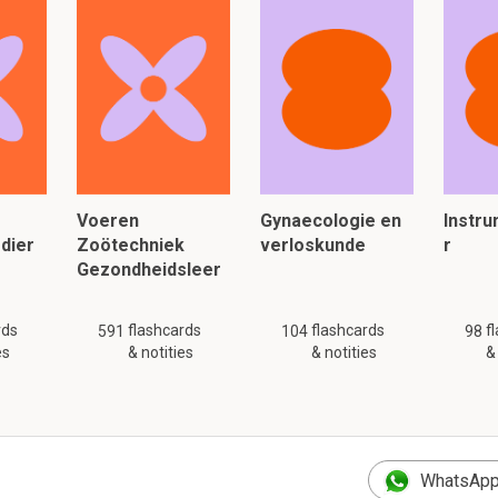
Voeren
Gynaecologie en
Instr
dier
Zoötechniek
verloskunde
r
Gezondheidsleer
rds
flashcards
flashcards
f
591
104
98
es
& notities
& notities
&
WhatsApp