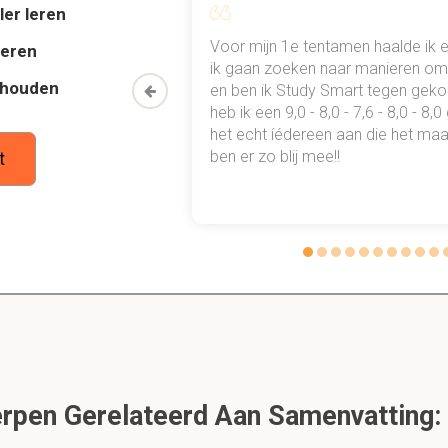
ler leren
 je mee aan de eigenaar, bij eerste hulp dier en komen 
al mn
Voor mijn 1e tentamen haalde ik 
deren
 punten
ik gaan zoeken naar manieren om 
en omstanders
thouden
oon een heel
en ben ik Study Smart tegen gek
 waarmee ik
heb ik een 9,0 - 8,0 - 7,6 - 8,0 - 8,
r -> zo veilig mogelijk! Bloeden stelpen zo nodig!
tudie gewoon
het echt íédereen aan die het maar
ar op praktijk kan zijn
ben er zo blij mee!!
t
 bij benauwdheid?
us en bek schoonvegen, indien het dier niet ademt -> beademen 
e om shock te voorkomen?
n snel komen
pen Gerelateerd Aan Samenvatting: 