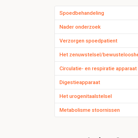
Welk advies geef je
Spoedbehandeling
• Bloedingen:
– waar komt bloed va
Nader onderzoek
Verzorgen spoedpatient
Welk advies geef je 
Het zenuwstelsel/bewusteloosh
• Vergiftigingen:
– Verpakking halen 
Circulatie- en respiratie apparaat
– Niet laten braken!
Digestieapparaat
Welk advies geef je
Het urogenitaalstelsel
• Vreemde voorwerpe
Metabolisme stoornissen
– Niet verwijderen!
Kunnen eventueel besc