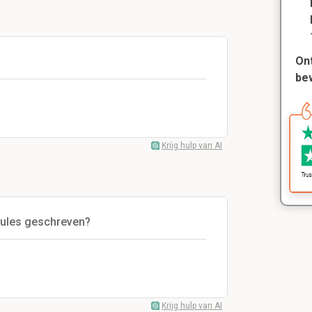
Ont
be
Krijg hulp van AI
ules geschreven?
Krijg hulp van AI