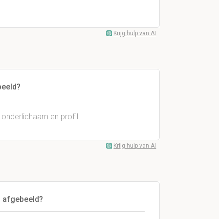
Krijg hulp van AI
beeld?
 onderlichaam en profil.
Krijg hulp van AI
' afgebeeld?