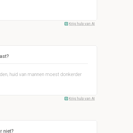
Krijg hulp van AI
vast?
uden, huid van mannen moest donkerder
Krijg hulp van AI
 niet?