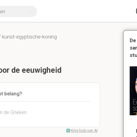
 kunst-egyptische-koning
De
sa
st
voor de eeuwigheid
ot belang?
an de Grieken
Krijg hulp van AI