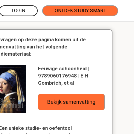
LOGIN
ONTDEK STUDY SMART
 vragen op deze pagina komen uit de
menvatting van het volgende
udiemateriaal:
Eeuwige schoonheid |
9789060176948 | E H
Gombrich, et al
Bekijk samenvatting
Een unieke studie- en oefentool