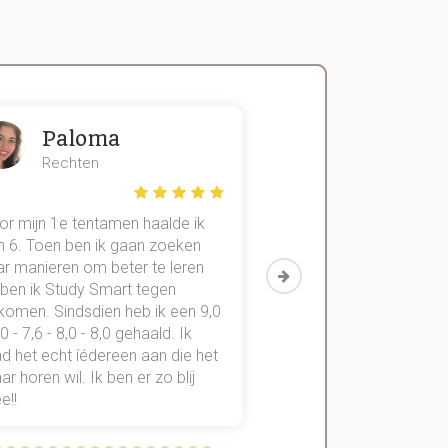
Paloma
Zeger
Rechten
Handels- wet
or mijn 1e tentamen haalde ik
Met mijn oude method
n 6. Toen ben ik gaan zoeken
geslaagd voor maar 3
ar manieren om beter te leren
vakken. Sinds ik mijn
 ben ik Study Smart tegen
aantekeningen digitaal
komen. Sindsdien heb ik een 9,0
study smart, ben ik voo
,0 - 7,6 - 8,0 - 8,0 gehaald. Ik
vakken de éérste keer
d het echt íédereen aan die het
StudySmart neemt voo
r horen wil. Ik ben er zo blij
stress van slagen of n
e!!
weg.