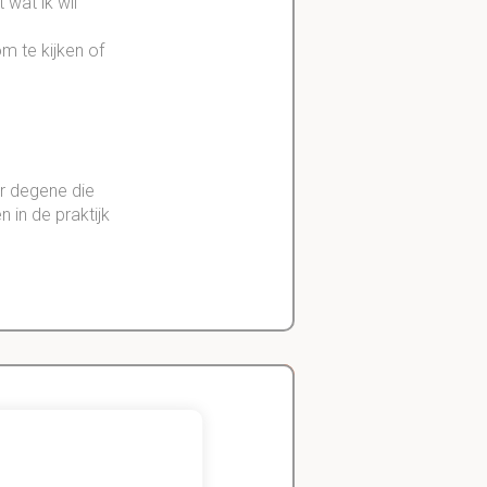
 wat ik wil
om te kijken of
or degene die
 in de praktijk
nuttig om
malen
uitvoert
Zeger
Handels- wetenschap
) niet nuttig