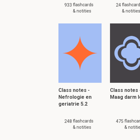
flashcards
flashcar
933
24
& notities
& notitie
Class notes -
Class notes 
Nefrologie en
Maag darm l
geriatrie 5.2
flashcards
flashca
248
475
& notities
& notiti