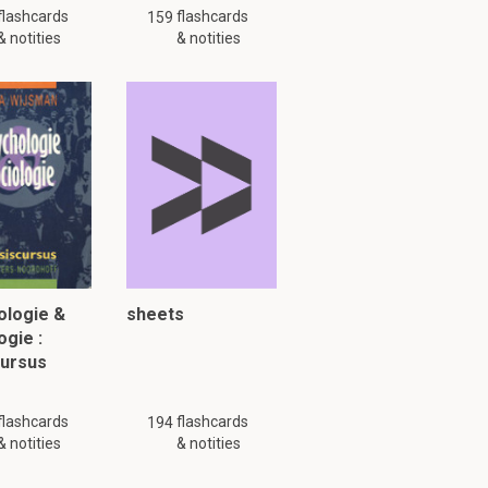
flashcards
flashcards
159
& notities
& notities
ologie &
sheets
ogie :
cursus
flashcards
flashcards
194
& notities
& notities