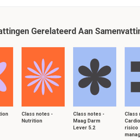
 2.
 bland-altmanplot op de x-as en op de y-as gezet?
tingen Gerelateerd Aan Samenvatti
beide methoden (van 1 meting)
beide methoden (van 1 meting)
lezen, klik hier:
tion
Class notes -
Class notes -
Class 
Nutrition
Maag Darm
Cardio
Lever 5.2
risico
mana