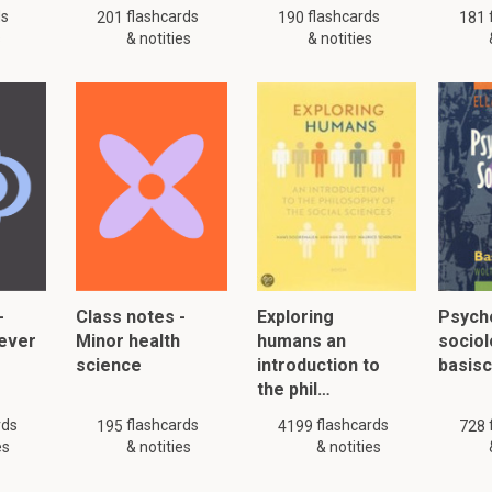
ds
flashcards
flashcards
201
190
181
s
& notities
& notities
-
Class notes -
Exploring
Psych
ever
Minor health
humans an
sociol
science
introduction to
basis
the phil…
rds
flashcards
flashcards
195
4199
728
es
& notities
& notities