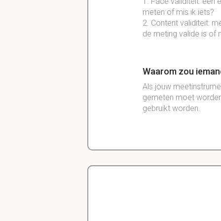
1. Face validiteit: een
meten of mis ik iets?
2. Content validiteit: 
de meting valide is of n
Waarom zou iemand 
Als jouw meetinstrumen
gemeten moet worden. A
gebruikt worden.
Waarom is het bij s
meerdere metingen
Omdat je dan nog ste
en het gemiddelde
pak
Delano
Diergeneeskunde
Waarom is het bij e