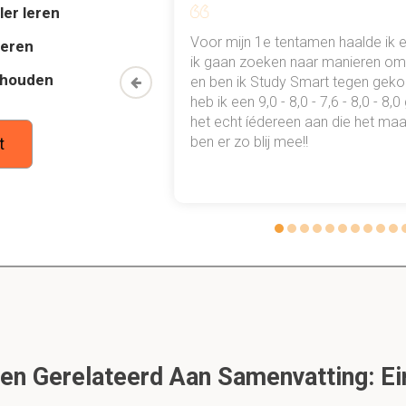
ler leren
gen te doen?
al mn
Voor mijn 1e tentamen haalde ik 
etingen kan doen als je wil, maar je altijd op een antwoord uitko
deren
 punten
ik gaan zoeken naar manieren om 
thouden
oon een heel
en ben ik Study Smart tegen gek
 waarmee ik
heb ik een 9,0 - 8,0 - 7,6 - 8,0 - 8,
tudie gewoon
het echt íédereen aan die het maar
 schietschijven en waarom?
ben er zo blij mee!!
t
stische methoden voor toetsen validiteit en reproduce
Dit is een preview. Er zijn 7 andere flashcards beschikbaar voor hoofdst
Laat hier meer flashcards zien
rom het handig is om een scatterplot te maken als je 
t in spss uitrekent.
n Gerelateerd Aan Samenvatting: E
n zien. Dit zijn
uitschieters
. Je kan ook zien hoe de punten zijn v