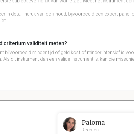
 eerste subjectieve indruk van wat je ziet. Meet het instrument echt
meer in detail indruk van de inhoud, bijvoorbeeld een expert panel 
iet.
criterium validiteit meten?
t bijvoorbeeld minder tijd of geld kost of minder intensief is vo
ls dit instrument dan een valide instrument is, kan die misschien
lechte reproduceerbaarheid (maar wel goede validiteit) 
 te doen?
eds wel een
valide
meting
kan krijgen als je de
meting
meerdere
t
.
Paloma
Rechten
en niet valide meetinstrument (maar wel reproduceerbaar