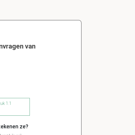
envragen van
tuk 1.1
etekenen ze?