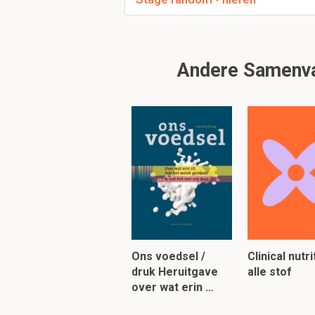
onderzoeker variabele
Wat wordt er bij de
Andere Samenvat
X-as: gemiddelde van 
y-as: verschil tussen 
Om verder te 
Ons voedsel /
Clinical nutri
druk Heruitgave
alle stof
over wat erin …