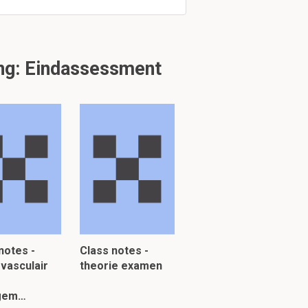
ng: Eindassessment
notes -
Class notes -
vasculair
theorie examen
gem…