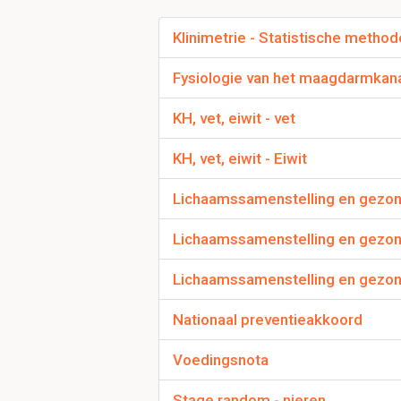
- Je kan systematisch
Klinimetrie - Statistische method
Waarom kan je met 
Fysiologie van het maagdarmkanaa
correlatiecoefficient
KH, vet, eiwit - vet
Dan liggen de punten w
graden. Dan meet het 
KH, vet, eiwit - Eiwit
Lichaamssamenstelling en gezon
Wat zijn 2 andere n
- standardized beta
Lichaamssamenstelling en gezond
- pearsons r
Lichaamssamenstelling en gezon
Nationaal preventieakkoord
Hoe kan je reprodu
inter-rater: Door de e
Voedingsnota
kan je zien of ze hetze
intra-rater: door meti
Stage random - nieren