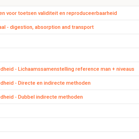
e fouten oppikken.
en voor toetsen validiteit en reproduceerbaarheid
een scatterplot systematische fouten oppikken als de
l - digestion, absorption and transport
 (r) 1 is?
el helemaal goed op de lijn, maar dan is de lijn dus niet mooi in
ene instrument dus systematisch hoger/lager dan het andere ins
dheid - Lichaamssamenstelling reference man + niveaus
amen voor de correlatie coefficient?
heid - Directe en indirecte methoden
dheid - Dubbel indirecte methoden
ceerbaarheid meten met een scatterplot/correlatie coef
ne variabele onderzoeker 1 te maken en de andere variabele ond
lfde meten.
ng 1 van dezelfde onderzoeker variabele 1 te maken. En meting 2