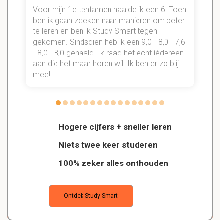
Voor mijn 1e tentamen haalde ik een 6. Toen
n
ben ik gaan zoeken naar manieren om beter
te leren en ben ik Study Smart tegen
gekomen. Sindsdien heb ik een 9,0 - 8,0 - 7,6
b
- 8,0 - 8,0 gehaald. Ik raad het echt íédereen
aan die het maar horen wil. Ik ben er zo blij
s
mee!!
Hogere cijfers + sneller leren
Niets twee keer studeren
100% zeker alles onthouden
Ontdek Study Smart