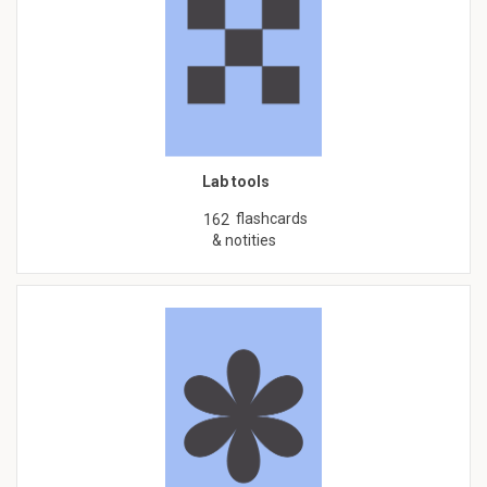
Lab tools
flashcards
162
& notities