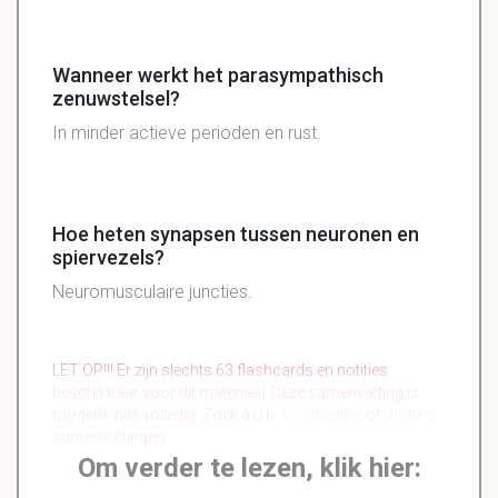
Wanneer werkt het parasympathisch
zenuwstelsel?
In minder actieve perioden en rust.
Hoe heten synapsen tussen neuronen en
spiervezels?
Neuromusculaire juncties.
LET OP!!! Er zijn slechts 63 flashcards en notities
beschikbaar voor dit materiaal. Deze samenvatting is
mogelijk niet volledig. Zoek a.u.b.
soortgelijke
of
andere
samenvattingen.
Om verder te lezen, klik hier: