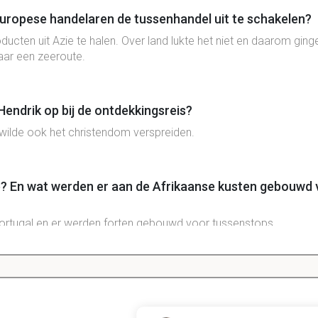
ropese handelaren de tussenhandel uit te schakelen?
ducten uit Azie te halen. Over land lukte het niet en daarom ging
ar een zeeroute.
endrik op bij de ontdekkingsreis?
 wilde ook het christendom verspreiden.
? En wat werden er aan de Afrikaanse kusten gebouwd 
Portugal en er werden forten gebouwd voor tussenstops.
ugezen in 1492? En waarom kreeg Columbus steun voor
inand en zijn vrouw Isabella. Hij kreeg steun van de Spanjaarde