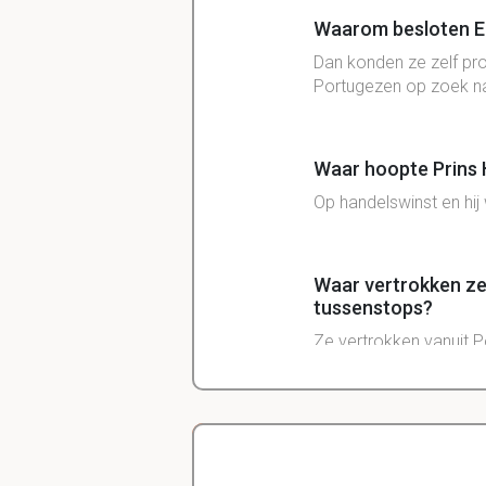
Waarom besloten Eu
Dan konden ze zelf pro
Portugezen op zoek na
Waar hoopte Prins H
Op handelswinst en hij
Waar vertrokken ze
tussenstops?
Ze vertrokken vanuit 
Wie volgde de Port
project en van wie?
De Spaanse koning Ferd