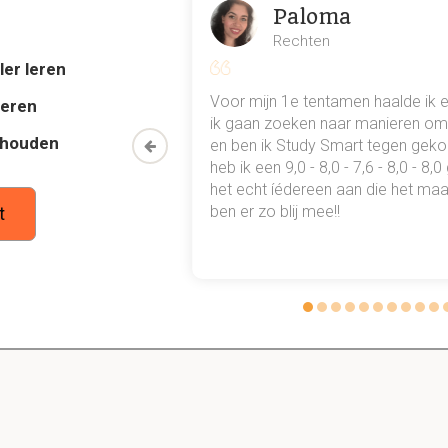
Paloma
route naar Indie
Rechten
ler leren
reizigers land in zicht? En hoe noemde Columbus deze
al mn
Voor mijn 1e tentamen haalde ik 
deren
plaats?
 punten
ik gaan zoeken naar manieren om 
thouden
oemde ze Indianen. Hij doopte het gebied tot San Salvador.
oon een heel
en ben ik Study Smart tegen gek
 waarmee ik
heb ik een 9,0 - 8,0 - 7,6 - 8,0 - 8,
tudie gewoon
het echt íédereen aan die het maar
ben er zo blij mee!!
t
1.2 Spanje neemt bezit van Amerika
Dit is een preview. Er zijn 8 andere flashcards beschikbaar voor hoofdst
Laat hier meer flashcards zien
umbus weer terug naar Spanje? En wat had hij meege
m?
 terug. Hij bracht enkele indianen mee en allerlei dieren en plan
nnis met het nieuwe spaanse gebied.