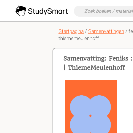
Startpagina
/
Samenvattingen
/ f
thiememeulenhoff
Samenvatting: Feniks 
| ThiemeMeulenhoff