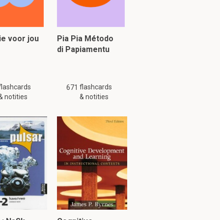
tuk 1.3
ie voor jou
Pia Pia Método
di Papiamentu
tigen in Midden-
flashcards
flashcards
671
& notities
& notities