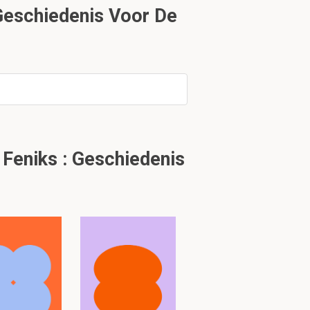
Geschiedenis Voor De
eken
bied in bezit
Feniks : Geschiedenis
sprekend op.
de Azteken. De