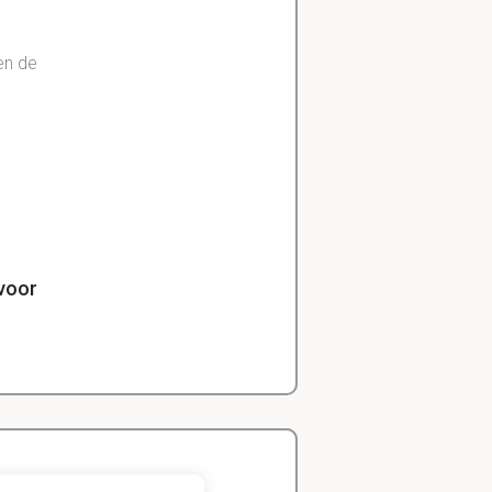
en de
voor
 een nieuw
n voor het