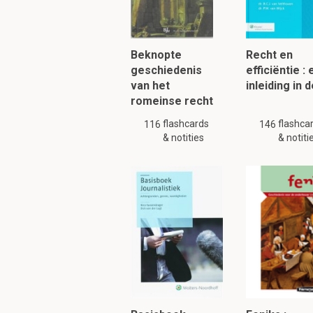
D
Beknopte
Recht en
geschiedenis
efficiëntie :
van het
inleiding in 
In welk jaartal we
romeinse recht
In de zestiende eeuw. 
flashcards
flashca
116
146
en Zuid-Amerika. Dit 
& notities
& notiti
Om verder te 