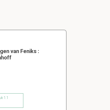
gen van Feniks :
nhoff
uk 1.1