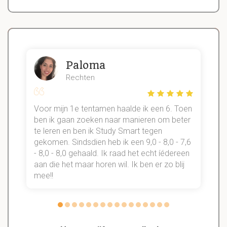
Paloma
Rechten
Voor mijn 1e tentamen haalde ik een 6. Toen
n
ben ik gaan zoeken naar manieren om beter
te leren en ben ik Study Smart tegen
gekomen. Sindsdien heb ik een 9,0 - 8,0 - 7,6
b
- 8,0 - 8,0 gehaald. Ik raad het echt íédereen
aan die het maar horen wil. Ik ben er zo blij
s
mee!!