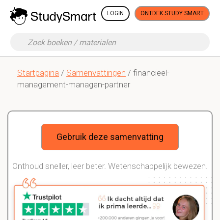
LOGIN
ONTDEK STUDY SMART
Startpagina
/
Samenvattingen
/ financieel-
management-managen-partner
Gebruik deze samenvatting
Onthoud sneller, leer beter. Wetenschappelijk bewezen.