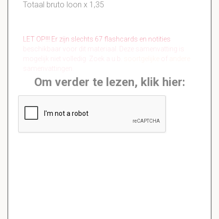
Totaal bruto loon x 1,35
LET OP!!! Er zijn slechts 67 flashcards en notities
beschikbaar voor dit materiaal. Deze samenvatting is
mogelijk niet volledig. Zoek a.u.b.
soortgelijke
of
andere
samenvattingen.
Om verder te lezen, klik hier: