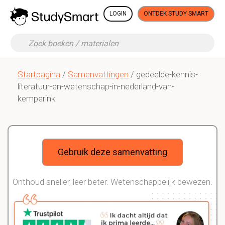
LOGIN
ONTDEK STUDY SMART
Startpagina
/
Samenvattingen
/ gedeelde-kennis-
literatuur-en-wetenschap-in-nederland-van-
kemperink
Gebruik deze samenvatting
Onthoud sneller, leer beter. Wetenschappelijk bewezen.