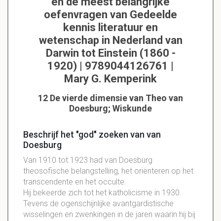
en de meest belangrijke
oefenvragen van Gedeelde
kennis literatuur en
wetenschap in Nederland van
Darwin tot Einstein (1860 -
1920) | 9789044126761 |
Mary G. Kemperink
12 De vierde dimensie van Theo van
Doesburg; Wiskunde
Beschrijf het "god" zoeken van van
Doesburg
Van 1910 tot 1923 had van Doesburg
theosofische belangstelling, het oriënteren op het
transcendente en het occulte.
Hij bekeerde zich tot het katholicisme in 1930.
Tevens de ogenschijnlijke avantgardistische
wisselingen en zwenkingen in de jaren waarin hij bij