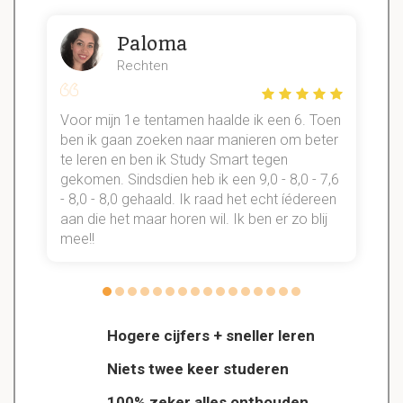
Paloma
Rechten
Voor mijn 1e tentamen haalde ik een 6. Toen
n
ben ik gaan zoeken naar manieren om beter
te leren en ben ik Study Smart tegen
gekomen. Sindsdien heb ik een 9,0 - 8,0 - 7,6
b
- 8,0 - 8,0 gehaald. Ik raad het echt íédereen
aan die het maar horen wil. Ik ben er zo blij
s
mee!!
Hogere cijfers + sneller leren
Niets twee keer studeren
100% zeker alles onthouden