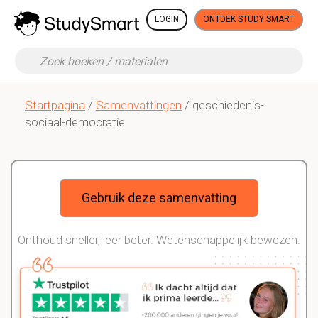
LOGIN
ONTDEK STUDY SMART
Startpagina
/
Samenvattingen
/ geschiedenis-
sociaal-democratie
Gebruik deze samenvatting
Onthoud sneller, leer beter. Wetenschappelijk bewezen.