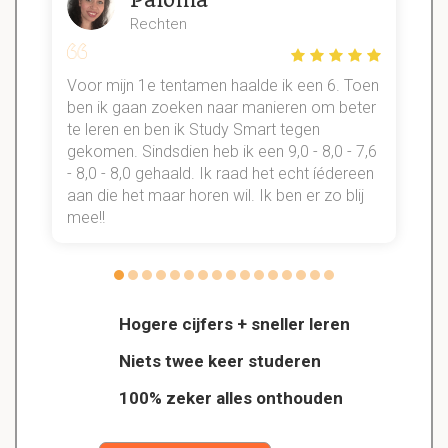
Rechten
Voor mijn 1e tentamen haalde ik een 6. Toen
n
ben ik gaan zoeken naar manieren om beter
te leren en ben ik Study Smart tegen
gekomen. Sindsdien heb ik een 9,0 - 8,0 - 7,6
b
- 8,0 - 8,0 gehaald. Ik raad het echt íédereen
aan die het maar horen wil. Ik ben er zo blij
s
mee!!
Hogere cijfers + sneller leren
Niets twee keer studeren
100% zeker alles onthouden