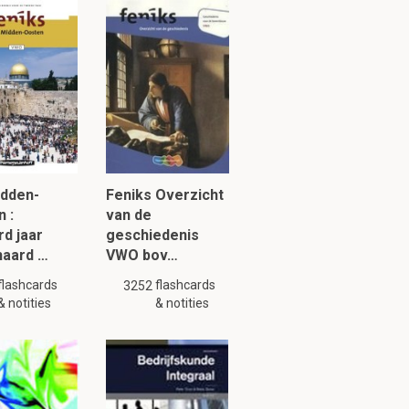
idden-
Feniks Overzicht
 :
van de
d jaar
geschiedenis
haard …
VWO bov…
flashcards
flashcards
3252
& notities
& notities