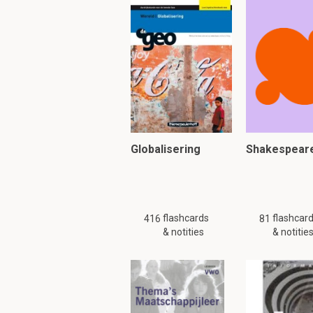
Globalisering
Shakespear
flashcards
flashcar
416
81
& notities
& notitie