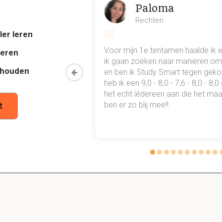
Paloma
onder aan dat Willem van Oranje werd uitgeroepen als s
eraal?
Rechten
ler leren
enoemde de koning de stadhouders
al mn
Voor mijn 1e tentamen haalde ik 
deren
 punten
ik gaan zoeken naar manieren om 
thouden
oon een heel
en ben ik Study Smart tegen gek
e Unie van Utrecht?
 waarmee ik
heb ik een 9,0 - 8,0 - 7,6 - 8,0 - 8,
esten zich gingen afscheiden van hun gezamenlijke strijd tegen 
tudie gewoon
het echt íédereen aan die het maar
ben er zo blij mee!!
t
en af in de Acte van Verlatinghe?
ilden geloofsvrijheid en verdediging van politieke vrijheden en priv
eel geloofsvluchtelingen juist naar de Republiek?
 was van algemene vrijheid (door het ontbreken van een sterke 
 machtige geestelijkheid). Er heerste ook gewetensvrijheid.