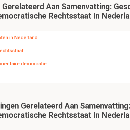
Gerelateerd Aan Samenvatting: Gesc
politieke tegenstellingen half achttiende eeuw toe?
mocratische Rechtsstaat In Nederl
mische terugval was
hten in Nederland
s de macht half achttiende eeuw?
echtsstaat
nten en Willem V
ementaire democratie
lezen, klik hier:
ngen Gerelateerd Aan Samenvatting:
mocratische Rechtsstaat In Nederl