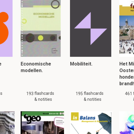
e
Economische
Mobiliteit.
Het M
modellen.
Oosten
honder
brand
ds
flashcards
flashcards
193
195
461
s
& notities
& notities