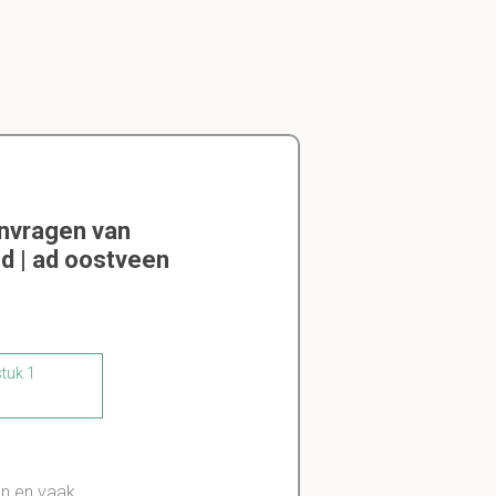
envragen van
d | ad oostveen
stuk 1
an en vaak