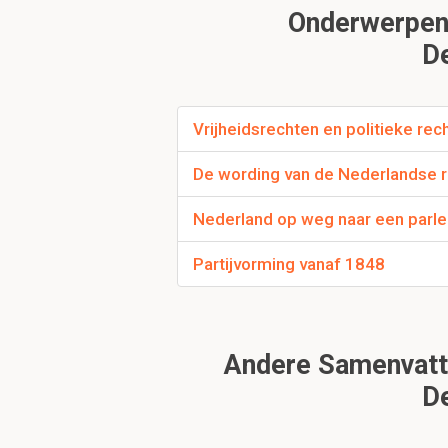
Onderwerpen 
Waardoor namen de 
De
Doordat er een econo
Vrijheidsrechten en politieke rec
In wiens handen wa
De wording van de Nederlandse r
In handen van de rege
Nederland op weg naar een parl
Om verder te 
Partijvorming vanaf 1848
Andere Samenvatti
De