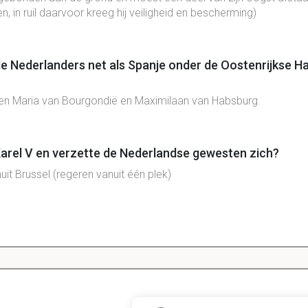
n, in ruil daarvoor kreeg hij veiligheid en bescherming)
e Nederlanders net als Spanje onder de Oostenrijkse H
sen Maria van Bourgondië en Maximilaan van Habsburg.
arel V en verzette de Nederlandse gewesten zich?
uit Brussel (regeren vanuit één plek)
 oorlog tegen Spanje uit?
ard op en er kwamen nieuwe belastingen