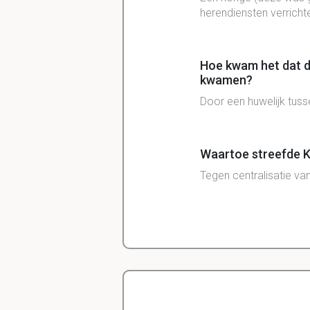
herendiensten verrichte
Hoe kwam het dat d
kwamen?
Door een huwelijk tus
Waartoe streefde K
Tegen centralisatie van
Waarom brak er een
Landvoogd Alva trad h