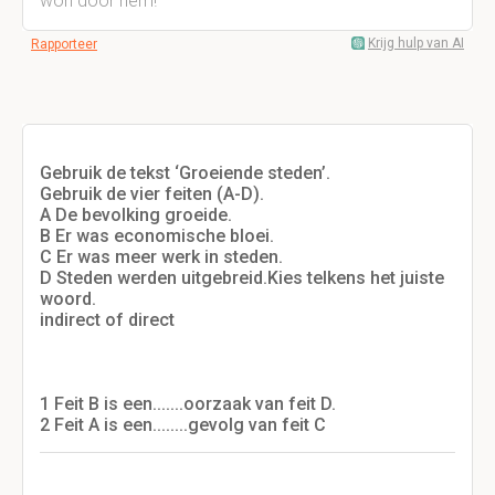
won door hem!
Krijg hulp van AI
Rapporteer
Gebruik de tekst ‘Groeiende steden’.
Gebruik de vier feiten (A-D).
A De bevolking groeide.
B Er was economische bloei.
C Er was meer werk in steden.
D Steden werden uitgebreid.Kies telkens het juiste
woord.
indirect of direct
1 Feit B is een.......oorzaak van feit D.
2 Feit A is een........gevolg van feit C