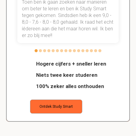
Toen ben ik gaan zoeken naar manieren
v
om beter te leren en ben ik Study Smart
a
tegen gekomen. Sindsdien heb ik een 9,0 -
s
t
8,0 - 7,6 - 8,0 - 8,0 gehaald. Ik raad het echt
k
n.
íédereen aan die het maar horen wil. Ik ben
d
er zo blij mee!!
Hogere cijfers + sneller leren
Niets twee keer studeren
100% zeker alles onthouden
Ontdek Study Smart