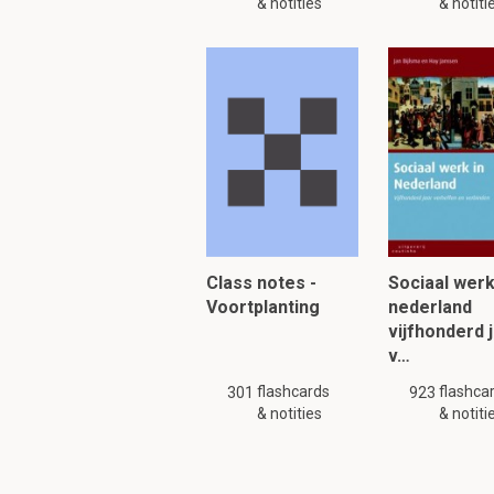
& notities
& notiti
Class notes -
Sociaal werk
Voortplanting
nederland
vijfhonderd 
v…
flashcards
flashca
301
923
& notities
& notiti