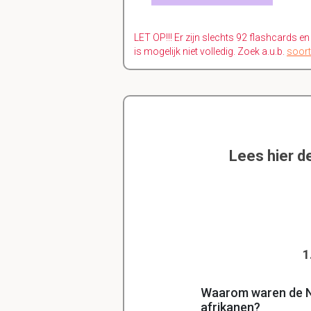
LET OP!!! Er zijn slechts 92 flashcards e
is mogelijk niet volledig. Zoek a.u.b.
soort
Lees hier d
1
Waarom waren de Ne
afrikanen?