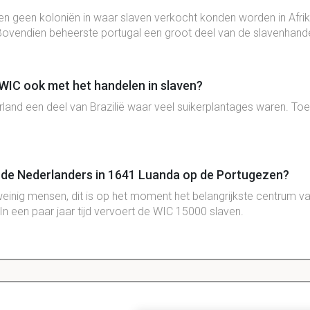
en geen
koloniën
in waar
slaven
verkocht
konden worden in
Afri
vendien beheerste portugal een groot deel van de slavenhand
WIC ook met het handelen in slaven?
rland een deel van Brazilië waar veel suikerplantages waren. T
de Nederlanders in 1641 Luanda op de Portugezen?
weinig mensen, dit is op het moment het belangrijkste centrum v
 In een paar jaar tijd vervoert de WIC 15000 slaven.
de WIC in 1654 Brazilië weer kwijt raakt aan de portuge
lavenhandel naar het Caribische gebied. Nederlanders worden nu 
n aan Franse, Engelse, en Nederlandse koloniën. Als ze daarna 