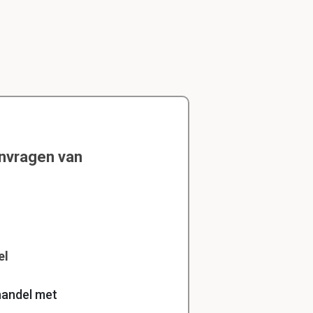
envragen van
el
handel met