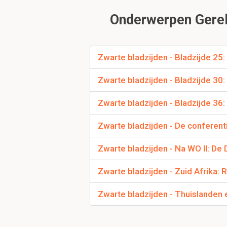
mochten ze luchten, zo
Onderwerpen Gerela
1.3 Bladz
Zwarte bladzijden - Bladzijde 25: 
Hoe verloopt de toc
Zwarte bladzijden - Bladzijde 30
De Afrikanen moeten h
hoofd die ook aan Eu
Zwarte bladzijden - Bladzijde 36
Zwarte bladzijden - De conferenti
1.5 Bladzi
Zwarte bladzijden - Na WO II: De 
Zwarte bladzijden - Zuid Afrika:
Zwarte bladzijden - Thuislanden
Wat is het gevolg v
De Nederlanders houde