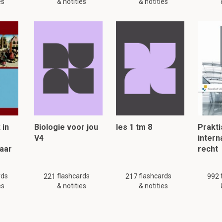
es
& notities
& notities
 in
Biologie voor jou
les 1 tm 8
Prakti
V4
intern
jaar
recht
rds
flashcards
flashcards
221
217
992
es
& notities
& notities