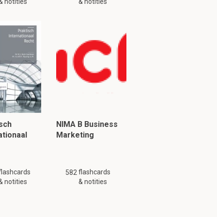
& notities
& notities
sch
NIMA B Business
ationaal
Marketing
flashcards
flashcards
582
& notities
& notities