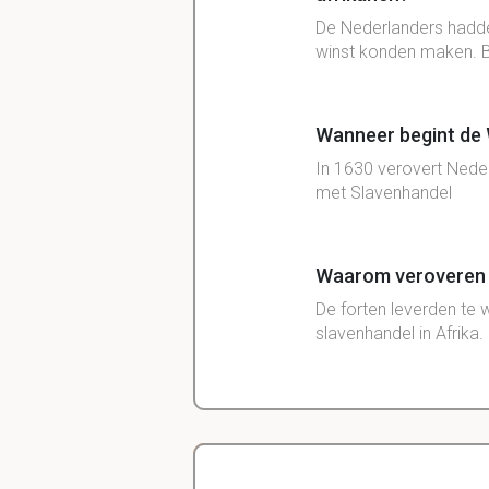
De
Nederlanders
hadd
winst
konden maken. Bo
Wanneer begint de 
In 1630 verovert Nede
met Slavenhandel
Waarom veroveren 
De forten leverden te 
slavenhandel in Afrika.
Wat gebeurt er als 
Hierna verschuift de s
handelaren: ze leverde