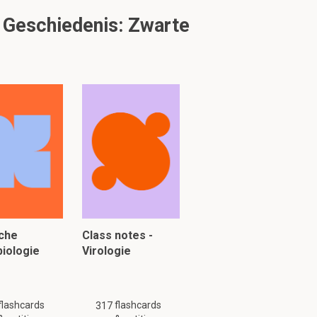
r is veel vraag
 Geschiedenis: Zwarte
s het begin van
g is mogelijk niet
che
Class notes -
iologie
Virologie
flashcards
flashcards
317