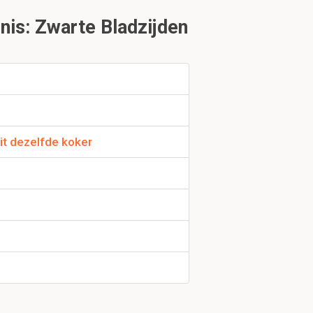
is: Zwarte Bladzijden
ooplieden?
 te worden?
ren op hun
uit dezelfde koker
de Caraïben
uk 1.5
 1645?
ecife, de