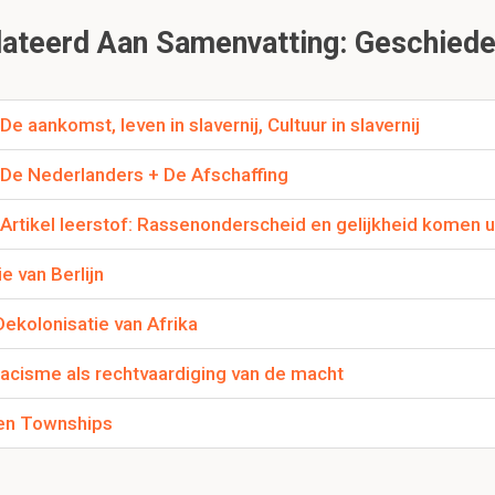
 bleven ze nog enigszins fit.
teerd Aan Samenvatting: Geschieden
ijde 16: Wat is de rol van Nederlandse en Afrikaanse k
De aankomst, leven in slavernij, Cultuur in slavernij
ht van de Afrikanen naar de kust om als slaaf verkocht
: De Nederlanders + De Afschaffing
onderd kilometer of meer lopen en krijgen daarbij handelsgoede
ropeanen worden verkocht.
: Artikel leerstof: Rassenonderscheid en gelijkheid komen 
e van Berlijn
jde 18: Het begin van de Nederlandse slavenhandel in 
Dekolonisatie van Afrika
Dit is een preview. Er zijn 4 andere flashcards beschikbaar voor hoofdst
 Racisme als rechtvaardiging van de macht
Laat hier meer flashcards zien
 en Townships
an de opstand van de portugese bewoners in Brazilië in
n vrijwel geen grond over om suiker op te verbouwen. Maar in R