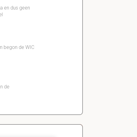
ka
en dus geen
el
oen begon de WIC
an de
zen?
zelf de grootste
ook Angola