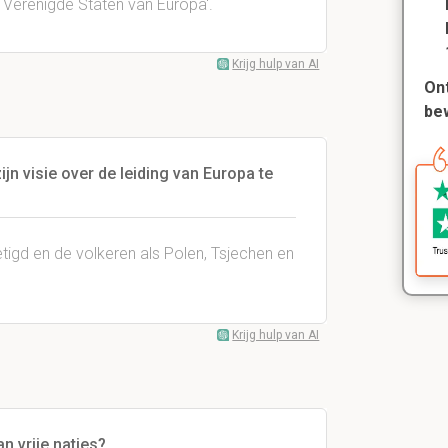
e Verenigde Staten van Europa'.
Krijg hulp van AI
Ont
be
n visie over de leiding van Europa te
igd en de volkeren als Polen, Tsjechen en
Krijg hulp van AI
n vrije naties?