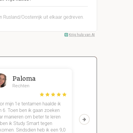
 Rusland/Oostenrijk uit elkaar gedreven.
Krijg hulp van AI
Paloma
Zeger
Rechten
Handels- wet
or mijn 1e tentamen haalde ik
Met mijn oude method
n 6. Toen ben ik gaan zoeken
geslaagd voor maar 3
ar manieren om beter te leren
vakken. Sinds ik mijn
 ben ik Study Smart tegen
aantekeningen digitaal
komen. Sindsdien heb ik een 9,0
study smart, ben ik voo