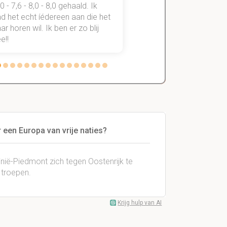
,0 - 7,6 - 8,0 - 8,0 gehaald. Ik
vakken de éérste keer
d het echt íédereen aan die het
StudySmart neemt voo
r horen wil. Ik ben er zo blij
stress van slagen of n
e!!
weg.
 een Europa van vrije naties?
dinië-Piedmont zich tegen Oostenrijk te
 troepen.
Krijg hulp van AI