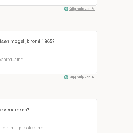
Krijg hulp van AI
uisen mogelijk rond 1865?
enindustrie.
Krijg hulp van AI
de versterken?
parlement geblokkeerd.