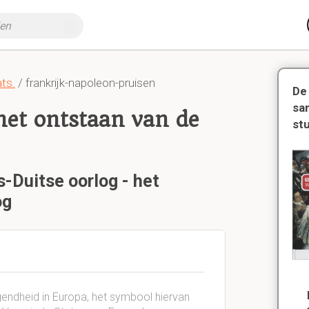
ts.
/ frankrijk-napoleon-pruisen
De
sa
het ontstaan van de
st
s-Duitse oorlog - het
og
endheid in Europa, het symbool hiervan