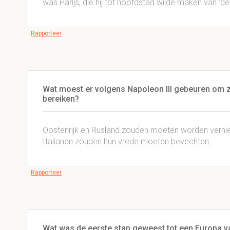
was Parijs, die hij tot hoofdstad wilde maken van 'd
Rapporteer
Wat moest er volgens Napoleon III gebeuren om zij
bereiken?
Oostenrijk en Rusland zouden moeten worden verniet
Italianen zouden hun vrede moeten bevechten.
Rapporteer
Wat was de eerste stap geweest tot een Europa va