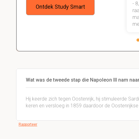
onder de knie, waarmee ik zeker
- 8
Ontdek Study Smart
weet dat ik de rest van mijn studie
raa
gewoon ga halen.
maa
me
Wat was de tweede stap die Napoleon III nam naar
Hij keerde zich tegen Oostenrijk, hij stimuleerde Sar
keren en versloeg in 1859 daardoor de Oostenrijkse
Rapporteer