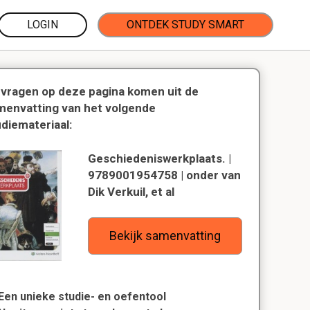
LOGIN
ONTDEK STUDY SMART
 vragen op deze pagina komen uit de
menvatting van het volgende
udiemateriaal:
Geschiedeniswerkplaats. |
9789001954758 | onder van
Dik Verkuil, et al
Bekijk samenvatting
Een unieke studie- en oefentool