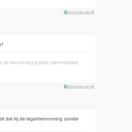
Krijg hulp van AI
n?
tte de hervorming zonder parlementaire
Krijg hulp van AI
it dat hij de legerhervorming zonder