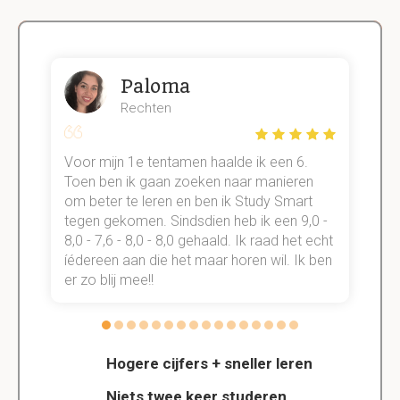
Paloma
Rechten
Voor mijn 1e tentamen haalde ik een 6.
M
Toen ben ik gaan zoeken naar manieren
v
om beter te leren en ben ik Study Smart
a
tegen gekomen. Sindsdien heb ik een 9,0 -
s
t
8,0 - 7,6 - 8,0 - 8,0 gehaald. Ik raad het echt
k
n.
íédereen aan die het maar horen wil. Ik ben
d
er zo blij mee!!
Hogere cijfers + sneller leren
Niets twee keer studeren