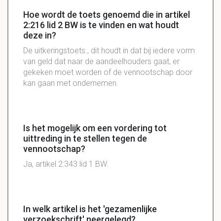
Hoe wordt de toets genoemd die in artikel
2:216 lid 2 BW is te vinden en wat houdt
deze in?
De uitkeringstoets., dit houdt in dat bij iedere vorm
van geld dat naar de aandeelhouders gaat, er
gekeken moet worden of de vennootschap door
kan gaan met ondernemen.
Is het mogelijk om een vordering tot
uittreding in te stellen tegen de
vennootschap?
Ja, artikel 2:343 lid 1 BW.
In welk artikel is het 'gezamenlijke
verzoekschrift' neergelegd?