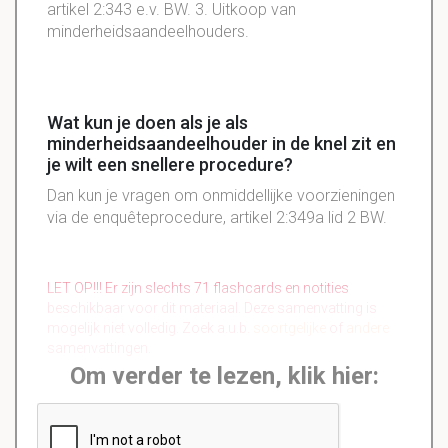
artikel 2:343 e.v. BW. 3. Uitkoop van
minderheidsaandeelhouders.
Wat kun je doen als je als
minderheidsaandeelhouder in de knel zit en
je wilt een snellere procedure?
Dan kun je vragen om onmiddellijke voorzieningen
via de enquêteprocedure, artikel 2:349a lid 2 BW.
LET OP!!! Er zijn slechts 71 flashcards en notities
beschikbaar voor dit materiaal. Deze samenvatting is
mogelijk niet volledig. Zoek a.u.b.
soortgelijke
of
andere
samenvattingen.
Om verder te lezen, klik hier: