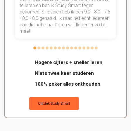
te leren en ben ik Study Smart tegen
gekomen. Sindsdien heb ik een 9,0 - 8,0 - 7,6
b
- 8,0 - 8,0 gehaald. Ik raad het echt íédereen
aan die het maar horen wil. Ik ben er zo blij
s
mee!!
Hogere cijfers + sneller leren
Niets twee keer studeren
100% zeker alles onthouden
Ontdek Study Smart