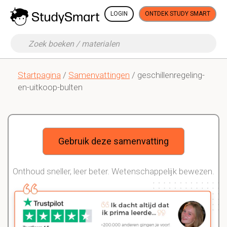
LOGIN
ONTDEK STUDY SMART
Startpagina
/
Samenvattingen
/ geschillenregeling-
en-uitkoop-bulten
Gebruik deze samenvatting
Onthoud sneller, leer beter. Wetenschappelijk bewezen.