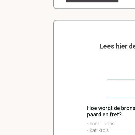
Lees hier d
Hoe wordt de bronst
paard en fret?
- hond: loops
- kat: krols