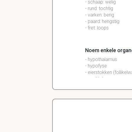
- schaap: welig
- rund: tochtig
- varken: berig
- paard: hengstig
- fret: loops
Noem enkele organ
- hypothalamus
- hypofyse
- eierstokken (follikel
- geel lichaam
- bijnier
- baarmoeder
Welk hormoon prod
Delano
- GnRh (Gonadotroop 
Diergeneeskunde
- Werkzaam in hypofy