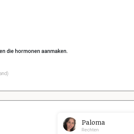
en die hormonen aanmaken.
wand)
uceert de hypothalamus en waar en hoe is deze werkz
Paloma
Releasing hormoon)
Rechten
se