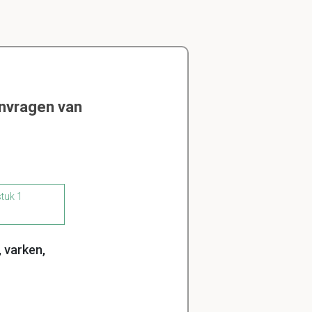
envragen van
stuk 1
, varken,