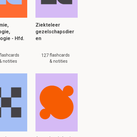
mie,
Ziekteleer
ogie,
gezelschapsdier
ogie - Hfd.
en
flashcards
flashcards
127
& notities
& notities
)
oorbloeding van