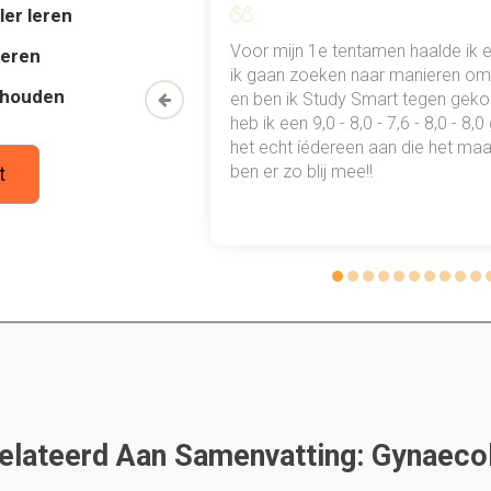
ler leren
H (folikelstimulerend hormoon).
al mn
Voor mijn 1e tentamen haalde ik 
deren
 punten
ik gaan zoeken naar manieren om 
thouden
fte van het hormoon oestrogeen voor?
oon een heel
en ben ik Study Smart tegen gek
 waarmee ik
heb ik een 9,0 - 8,0 - 7,6 - 8,0 - 8,
ag
tudie gewoon
het echt íédereen aan die het maar
er voor op de naderende eicel door toename van de doorbloedi
ben er zo blij mee!!
t
en meer productie van slijm
se om nog meer LH af te geven
proces van de ovulatie.
kt GnRh
 FSH af aan bloed
ikkeling follikels; oestrogeen wordt gemaakt
 baarmoeder voor, start bronstgedrag
 in bloed zorgt voor afgifte LH door hypofyse
 eisprong (=ovulatie)
lateerd Aan Samenvatting: Gynaecol