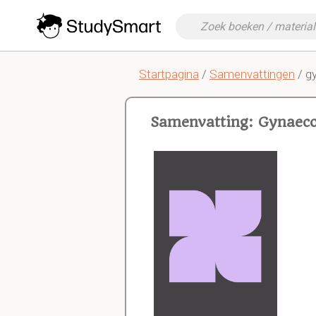
Startpagina
/
Samenvattingen
/ g
Samenvatting: Gynaeco