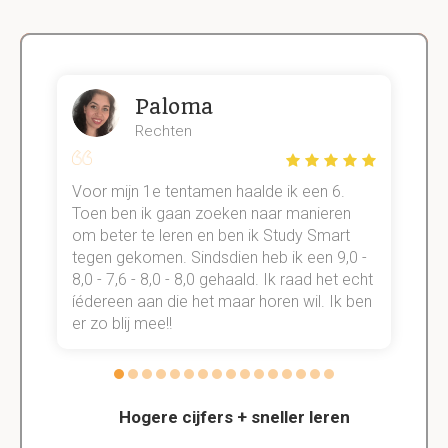
Paloma
Rechten
Voor mijn 1e tentamen haalde ik een 6.
M
Toen ben ik gaan zoeken naar manieren
v
om beter te leren en ben ik Study Smart
a
tegen gekomen. Sindsdien heb ik een 9,0 -
s
t
8,0 - 7,6 - 8,0 - 8,0 gehaald. Ik raad het echt
k
n.
íédereen aan die het maar horen wil. Ik ben
d
er zo blij mee!!
Hogere cijfers + sneller leren