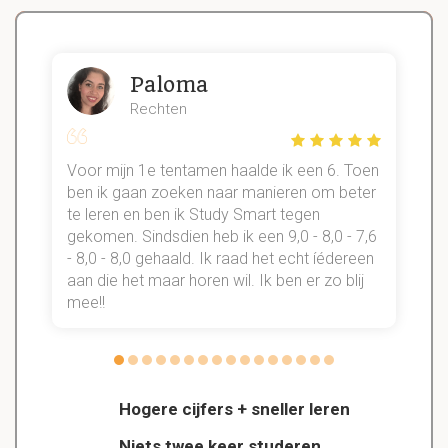
Paloma
Rechten
Voor mijn 1e tentamen haalde ik een 6. Toen
n
ben ik gaan zoeken naar manieren om beter
te leren en ben ik Study Smart tegen
gekomen. Sindsdien heb ik een 9,0 - 8,0 - 7,6
b
- 8,0 - 8,0 gehaald. Ik raad het echt íédereen
aan die het maar horen wil. Ik ben er zo blij
s
mee!!
Hogere cijfers + sneller leren
Niets twee keer studeren