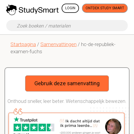
LOGIN
ONTDEK STUDY SMART
Startpagina
/
Samenvattingen
/ hc-de-republiek-
examen-fuchs
Gebruik deze samenvatting
Onthoud sneller, leer beter. Wetenschappelijk bewezen.