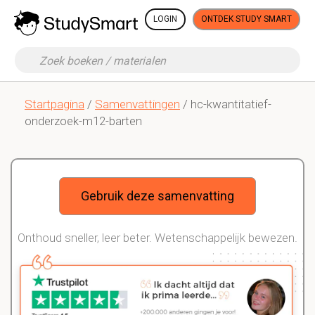
LOGIN
ONTDEK STUDY SMART
Startpagina
/
Samenvattingen
/ hc-kwantitatief-
onderzoek-m12-barten
Gebruik deze samenvatting
Onthoud sneller, leer beter. Wetenschappelijk bewezen.