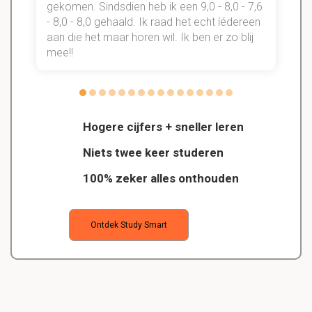
gekomen. Sindsdien heb ik een 9,0 - 8,0 - 7,6
b
- 8,0 - 8,0 gehaald. Ik raad het echt íédereen
aan die het maar horen wil. Ik ben er zo blij
s
mee!!
Hogere cijfers + sneller leren
Niets twee keer studeren
100% zeker alles onthouden
Ontdek Study Smart