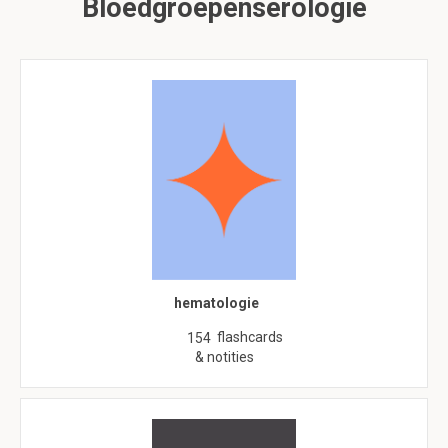
Bloedgroepenserologie
hematologie
flashcards
154
& notities