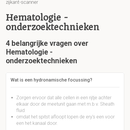
zijkant-scanner
Hematologie -
onderzoektechnieken
4 belangrijke vragen over
Hematologie -
onderzoektechnieken
Wat is een hydronamische focussing?
Zorgen ervoor dat alle cellen in een rijtje achter
elkaar door de meetunit gaan met m.b.v. Sheath
fluid.
omdat het spitst afloopt lopen de ery's een voor
een het kanaal door.