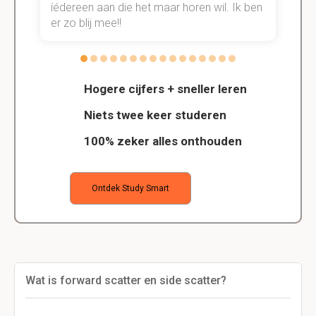
n.
íédereen aan die het maar horen wil. Ik ben
d
er zo blij mee!!
Hogere cijfers + sneller leren
Niets twee keer studeren
100% zeker alles onthouden
Ontdek Study Smart
Wat is forward scatter en side scatter?