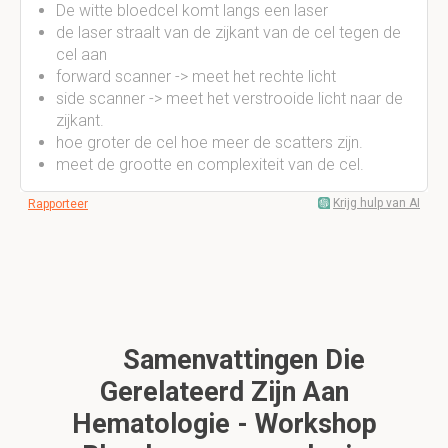
De witte bloedcel komt langs een laser
de laser straalt van de zijkant van de cel tegen de
cel aan
forward scanner -> meet het rechte licht
side scanner -> meet het verstrooide licht naar de
zijkant.
hoe groter de cel hoe meer de scatters zijn.
meet de grootte en complexiteit van de cel.
Krijg hulp van AI
Rapporteer
Samenvattingen Die
Gerelateerd Zijn Aan
Hematologie - Workshop