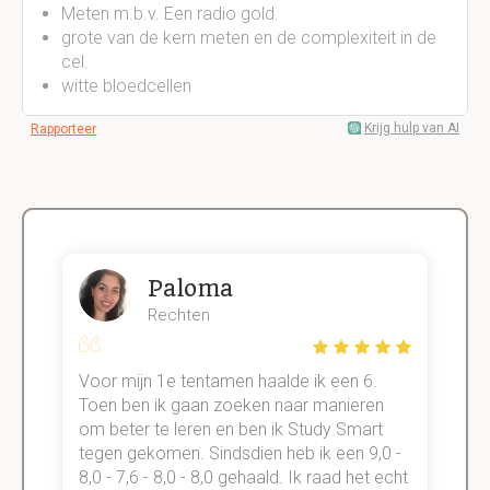
Meten m.b.v. Een radio gold.
grote van de kern meten en de complexiteit in de
cel.
witte bloedcellen
Krijg hulp van AI
Rapporteer
Paloma
Rechten
Voor mijn 1e tentamen haalde ik een 6.
M
Toen ben ik gaan zoeken naar manieren
v
om beter te leren en ben ik Study Smart
a
tegen gekomen. Sindsdien heb ik een 9,0 -
s
t
8,0 - 7,6 - 8,0 - 8,0 gehaald. Ik raad het echt
k