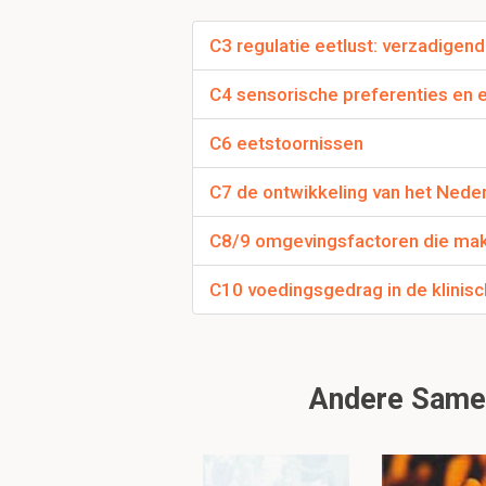
Twee manieren van de
C3 regulatie eetlust: verzadigen
fast
C4 sensorische preferenties en e
onbewust
frequent
C6 eetstoornissen
kost weinig ener
emotioneel
C7 de ontwikkeling van het Nede
stereotypisch
C8/9 omgevingsfactoren die mak
slow
bewust
C10 voedingsgedrag in de klinisc
infrequent/af en
kost veel energi
rationeel
nadenkend
Andere Samen
Bijdrage macronutri