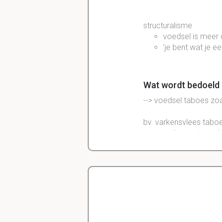
structuralisme
voedsel is meer 
'je bent wat je ee
Wat wordt bedoeld 
--> voedsel taboes zo
bv. varkensvlees taboe
varken eet voed
varken hoort eco
varken kan allee
dus in geloof opgeno
Delano
Wat zegt Bourdieu/el
Diergeneeskunde