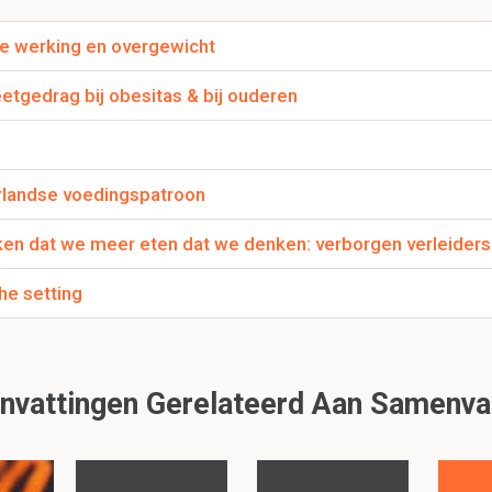
nken, reageren op de omgeving:
de werking en overgewicht
etgedrag bij obesitas & bij ouderen
gie
rlandse voedingspatroon
en dat we meer eten dat we denken: verborgen verleiders
he setting
 toe
e
vattingen Gerelateerd Aan Samenva
enen als functie van BNP - perusse