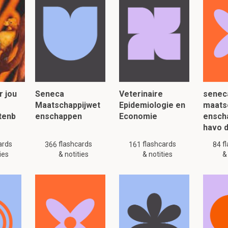
 (bruto nationaal product, geld per hoofd)
lhydraten, omhoog % suiker, omhoog & vet
 eiwit, omlaag % plantaardig eiwit, % totaal eiwit constant
ke vetten, omlaag % plantaardige vetten
aanleren van voedselvoorkeuren en eetgedrag bij kind
r jou
Seneca
Veterinaire
senec
Maatschappijwet
Epidemiologie en
maats
s een preview. Er zijn 13 andere flashcards beschikbaar voor hoofdstuk
tenb
enschappen
Economie
ensch
Laat hier meer flashcards zien
havo 
 studie basis tastes ( Schwartz et al, Brit J Nutr 2009)
ards
flashcards
flashcards
f
366
161
84
ies
& notities
& notities
&
zoet bij geboorte aanwezig, neemt eerst toe maar daalt bij 12
anderd)
ut afwezig bij geboorte, ontwikkelt bij 6 maanden en stijgt tot 
ur geen grote verschillen in inname bij 3,6,12 maand wel bij gelaa
grote verschillen in inname en geen reactie bij 3, 6 en 12