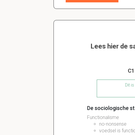
Lees hier de 
C1
Dit i
De sociologische s
Functionalisme
no-nonsense
voedsel is funct