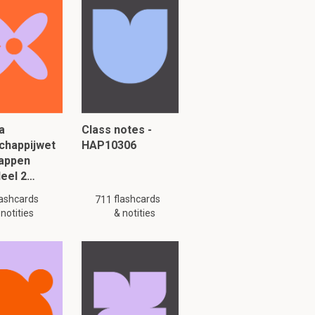
eren
a
Class notes -
chappijwet
HAP10306
 30/10/2019
appen
deel 2…
lashcards
flashcards
711
 notities
& notities
 maand.
12 maand
tsuitdrukking