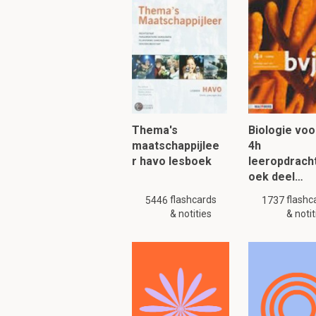
Bij een toename in BNP
omlaag in % koo
omhoog % dierlijk
omhoog % dierlij
C2 
Thema's
Biologie voo
maatschappijlee
4h
Dit i
r havo lesboek
leeropdrach
oek deel…
De resultaten van de
flashcards
flashc
5446
1737
& notities
& notit
Voorkeuren voor 
(omgeving is ver
voorkeur voor zo
voor bitter en zu
voor umami geen 