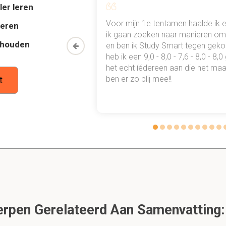
ler leren
n individuen proberen zich te onderscheiden t.o.v. Elkaar
n sociale klassen
al mn
Voor mijn 1e tentamen haalde ik 
deren
iduen kenmerken zich door economische en cultureel kapitaal
 punten
ik gaan zoeken naar manieren om 
thouden
oon een heel
en ben ik Study Smart tegen gek
 waarmee ik
heb ik een 9,0 - 8,0 - 7,6 - 8,0 - 8,
ie en verwerping - Rozin
tudie gewoon
het echt íédereen aan die het maar
ben er zo blij mee!!
t
ies of acceptance and rejection (Fallon & Rozin, 1983)
genschappen waarmee mensen voedsel accepteren
sche eigenschappen
quences (potentiële gevolgen van inneming; als je weet dat iets 
et meer accepteren als je er negatief op reageert ga je het min
ur (zand eten als kind, beschuit met muisjes, oliebollen)
igenschappen overdraagbaar worden --> transvalued: walging /
c / law of contagion: objecten nemen eigenschappen van elkaar 
rpen Gerelateerd Aan Samenvatting
 fast and slow