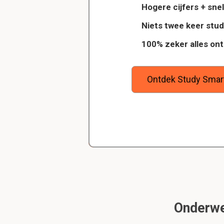
Hogere cijfers + snel
Sociale klassen e
competitie tusse
Dankzij StudySmart heb ik vorig jaar 
Niets twee keer stu
klassen en indiv
wilt
examens gehaald en ook veel betere
100% zeker alles on
ool, en
gehaald. Maar bovenal heb ik nu gew
goede studiemethode onder de knie,
Taxonomie acceptat
zeker weet dat ik de rest van mijn s
ga halen.
Ontdek Study Smar
'psychological categor
er zijn een 4 tal ei
smaak, sensori
anticipated conse
reageert ga je h
gepastheid; cultu
wanneer ideeën/e
sympathetic magi
wat je eet')
Onderwe
Kahneman: thinking