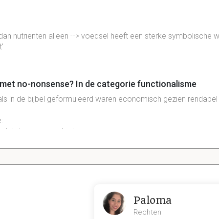
dan nutriënten alleen --> voedsel heeft een sterke symbolische
t'
met no-nonsense? In de categorie functionalisme
als in de bijbel geformuleerd waren economisch gezien rendabe
:
sel dat mensen ook eten
logisch niet thuis in het midden-oosten
n maar voor vlees gebruikt worden
men geen varken
Paloma
ias: ('distinction: a social critique of the judgement of 
Rechten