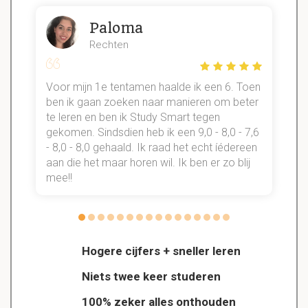
Paloma
Rechten
Voor mijn 1e tentamen haalde ik een 6. Toen
n
ben ik gaan zoeken naar manieren om beter
te leren en ben ik Study Smart tegen
gekomen. Sindsdien heb ik een 9,0 - 8,0 - 7,6
b
- 8,0 - 8,0 gehaald. Ik raad het echt íédereen
aan die het maar horen wil. Ik ben er zo blij
s
mee!!
Hogere cijfers + sneller leren
Niets twee keer studeren
100% zeker alles onthouden