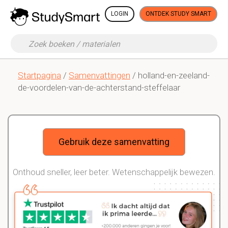
LOGIN
ONTDEK STUDY SMART
Startpagina
/
Samenvattingen
/ holland-en-zeeland-
de-voordelen-van-de-achterstand-steffelaar
Gebruik deze samenvatting
Onthoud sneller, leer beter. Wetenschappelijk bewezen.