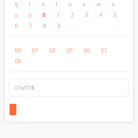
q
r
s
t
u
v
w
x
y
z
0
1
2
3
4
5
6
7
8
9
00
01
02
05
06
07
08
01a/01b
1