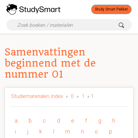
Study Smart Pakket
Samenvattingen
beginnend met de
nummer 01
Studiematerialen Index
»
0
»
1
» 1
a
b
c
d
e
f
g
h
i
j
k
l
m
n
o
p