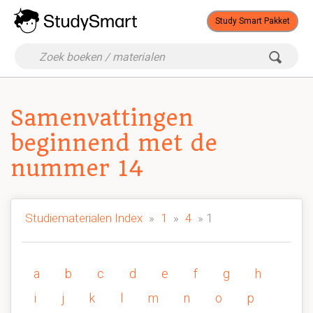
Study Smart Pakket
Samenvattingen
beginnend met de
nummer 14
Studiematerialen Index
»
1
»
4
» 1
a
b
c
d
e
f
g
h
i
j
k
l
m
n
o
p