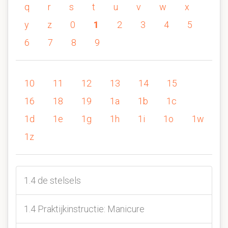
q
r
s
t
u
v
w
x
y
z
0
1
2
3
4
5
6
7
8
9
10
11
12
13
14
15
16
18
19
1a
1b
1c
1d
1e
1g
1h
1i
1o
1w
1z
1.4 de stelsels
1.4 Praktijkinstructie: Manicure