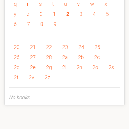
q
r
s
t
u
v
w
x
y
z
0
1
2
3
4
5
6
7
8
9
20
21
22
23
24
25
26
27
28
2a
2b
2c
2d
2e
2g
2l
2n
2o
2s
2t
2v
2z
No books