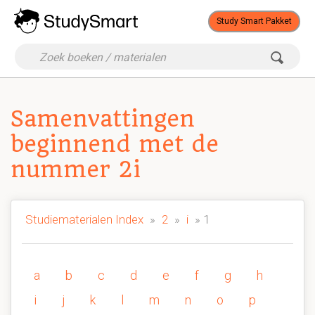
Study Smart Pakket
Samenvattingen
beginnend met de
nummer 2i
Studiematerialen Index
»
2
»
i
» 1
a
b
c
d
e
f
g
h
i
j
k
l
m
n
o
p