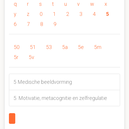
q
r
s
t
u
v
w
x
y
z
0
1
2
3
4
5
6
7
8
9
50
51
53
5a
5e
5m
5r
5v
5 Medische beeldvorming
5. Motivatie, metacognitie en zelfregulatie
1