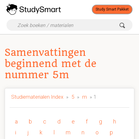
Study Smart Pakket
Samenvattingen
beginnend met de
nummer 5m
Studiematerialen Index
»
5
»
m
» 1
a
b
c
d
e
f
g
h
i
j
k
l
m
n
o
p