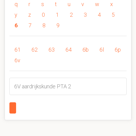
q
r
s
t
u
v
w
x
y
z
0
1
2
3
4
5
6
7
8
9
61
62
63
64
6b
6l
6p
6v
6V aardrijkskunde PTA 2
1