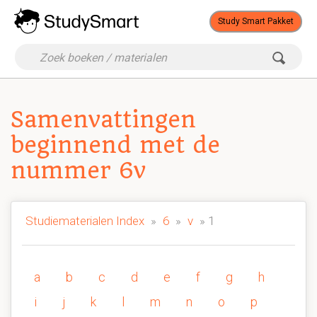
Study Smart Pakket
Samenvattingen
beginnend met de
nummer 6v
Studiematerialen Index
»
6
»
v
» 1
a
b
c
d
e
f
g
h
i
j
k
l
m
n
o
p