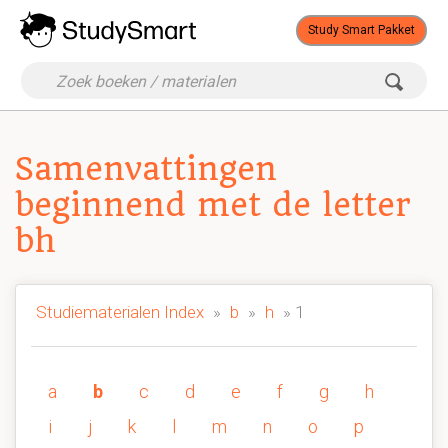
Study Smart Pakket
Samenvattingen
beginnend met de letter
bh
Studiematerialen Index
»
b
»
h
» 1
a
b
c
d
e
f
g
h
i
j
k
l
m
n
o
p