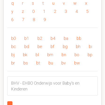
q
r
s
t
u
v
w
x
y
z
0
1
2
3
4
5
6
7
8
9
b0
b1
b2
b4
ba
bb
bc
bd
be
bf
bg
bh
bi
bj
bk
bl
bm
bn
bo
bp
br
bs
bt
bu
bv
bw
BHV - EHBO Onderwijs voor Baby's en
Kinderen