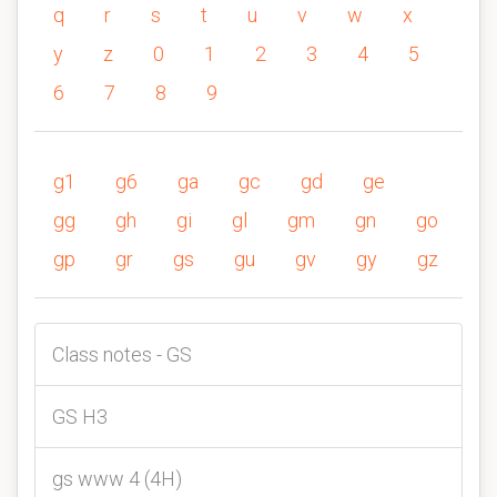
q
r
s
t
u
v
w
x
y
z
0
1
2
3
4
5
6
7
8
9
g1
g6
ga
gc
gd
ge
gg
gh
gi
gl
gm
gn
go
gp
gr
gs
gu
gv
gy
gz
Class notes - GS
GS H3
gs www 4 (4H)