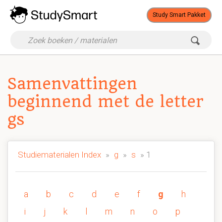
Study Smart Pakket
Samenvattingen
beginnend met de letter
gs
Studiematerialen Index
»
g
»
s
» 1
a
b
c
d
e
f
g
h
i
j
k
l
m
n
o
p