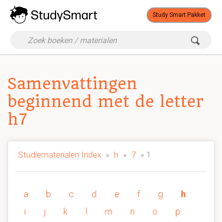
Study Smart Pakket
Samenvattingen
beginnend met de letter
h7
Studiematerialen Index
»
h
»
7
» 1
a
b
c
d
e
f
g
h
i
j
k
l
m
n
o
p