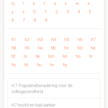
q
r
s
t
u
v
w
x
y
z
0
1
2
3
4
5
6
7
8
9
h1
h2
h3
h4
h5
h6
h7
h8
h9
ha
hb
hc
hd
he
hf
hi
hk
hm
hn
ho
hr
hs
ht
hu
hv
hy
H.7 Populatiebenadering voor de
volksgezondheid
H7 hoofd en hals kanker