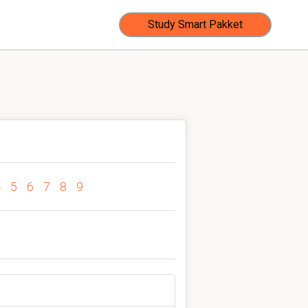
Study Smart Pakket
4
5
6
7
8
9