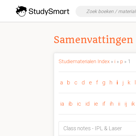
Samenvattingen 
Studiematerialen Index
»
i
»
p
» 1
a
b
c
d
e
f
g
h
i
j
k
l
ia
ib
ic
id
ie
if
ih
ii
ij
ik
Class notes - IPL & Laser