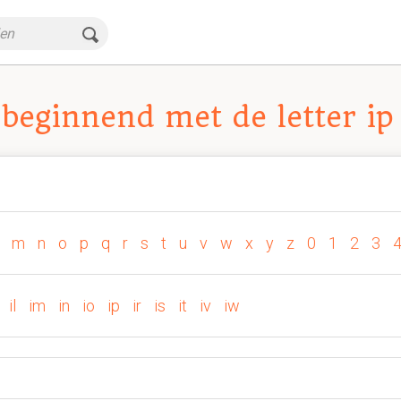
beginnend met de letter ip
m
n
o
p
q
r
s
t
u
v
w
x
y
z
0
1
2
3
il
im
in
io
ip
ir
is
it
iv
iw