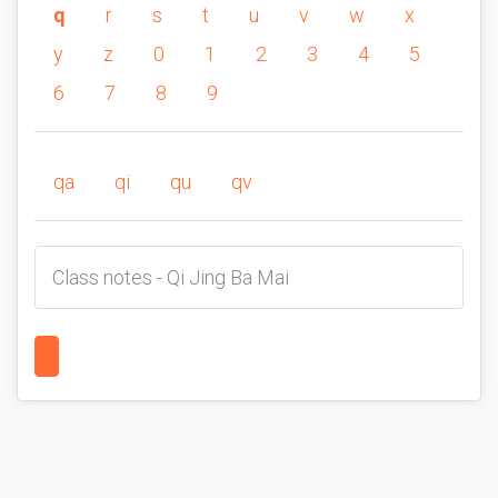
q
r
s
t
u
v
w
x
y
z
0
1
2
3
4
5
6
7
8
9
qa
qi
qu
qv
Class notes - Qi Jing Ba Mai
1