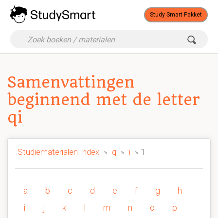
Study Smart Pakket
Samenvattingen
beginnend met de letter
qi
Studiematerialen Index
»
q
»
i
» 1
a
b
c
d
e
f
g
h
i
j
k
l
m
n
o
p