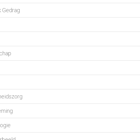
jk Gedrag
schap
heidszorg
eming
logie
orbeeld