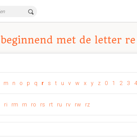
beginnend met de letter re
m
n
o
p
q
r
s
t
u
v
w
x
y
z
0
1
2
3
ri
rm
rn
ro
rs
rt
ru
rv
rw
rz