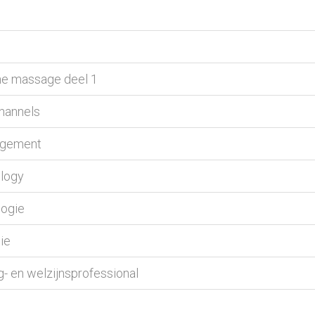
che massage deel 1
channels
nagement
ology
logie
ie
g- en welzijnsprofessional