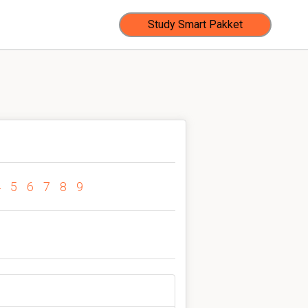
Study Smart Pakket
4
5
6
7
8
9