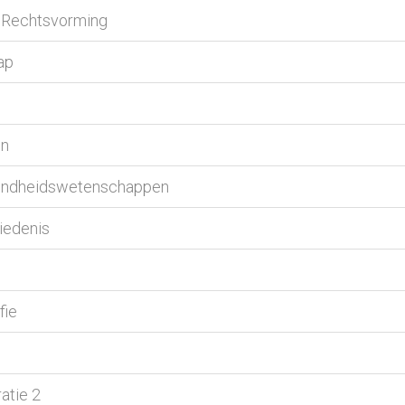
n Rechtsvorming
ap
en
ezondheidswetenschappen
iedenis
fie
ratie 2