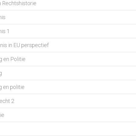
n Rechtshistorie
nis
nis 1
nis in EU perspectief
 en Politie
g
 en politie
echt 2
ie