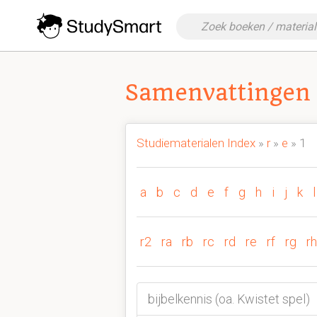
Samenvattingen 
Studiematerialen Index
»
r
»
e
» 1
a
b
c
d
e
f
g
h
i
j
k
l
r2
ra
rb
rc
rd
re
rf
rg
rh
bijbelkennis (oa. Kwistet spel)