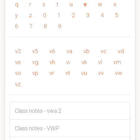
q
r
s
t
u
v
w
x
y
z
0
1
2
3
4
5
6
7
8
9
v2
v5
v6
va
vb
vc
vd
ve
vg
vh
vi
vk
vl
vm
vo
vp
vr
vt
vu
vv
vw
vz
Class notes - vwa 2
Class notes - VWP