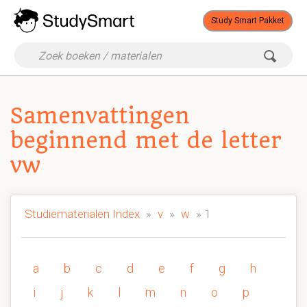
Study Smart Pakket
Samenvattingen
beginnend met de letter
vw
Studiematerialen Index
»
v
»
w
» 1
a
b
c
d
e
f
g
h
i
j
k
l
m
n
o
p