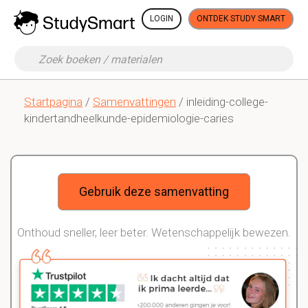
LOGIN
ONTDEK STUDY SMART
Startpagina
/
Samenvattingen
/ inleiding-college-
kindertandheelkunde-epidemiologie-caries
Gebruik deze samenvatting
Onthoud sneller, leer beter. Wetenschappelijk bewezen.