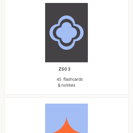
ZSO 3
flashcards
45
& notities