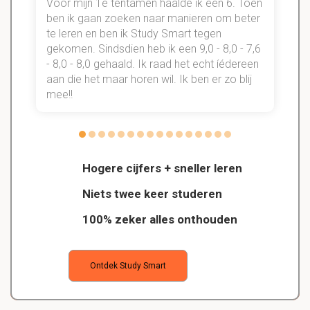
Voor mijn 1e tentamen haalde ik een 6. Toen
n
ben ik gaan zoeken naar manieren om beter
te leren en ben ik Study Smart tegen
gekomen. Sindsdien heb ik een 9,0 - 8,0 - 7,6
b
- 8,0 - 8,0 gehaald. Ik raad het echt íédereen
aan die het maar horen wil. Ik ben er zo blij
s
mee!!
Hogere cijfers + sneller leren
Niets twee keer studeren
100% zeker alles onthouden
Ontdek Study Smart