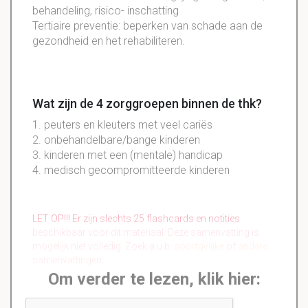
behandeling, risico- inschatting
Tertiaire preventie: beperken van schade aan de
gezondheid en het rehabiliteren.
Wat zijn de 4 zorggroepen binnen de thk?
1. peuters en kleuters met veel cariës
2. onbehandelbare/bange kinderen
3. kinderen met een (mentale) handicap
4. medisch gecompromitteerde kinderen
LET OP!!! Er zijn slechts 25 flashcards en notities
beschikbaar voor dit materiaal. Deze samenvatting is
mogelijk niet volledig. Zoek a.u.b.
soortgelijke
of
andere
samenvattingen.
Om verder te lezen, klik hier: