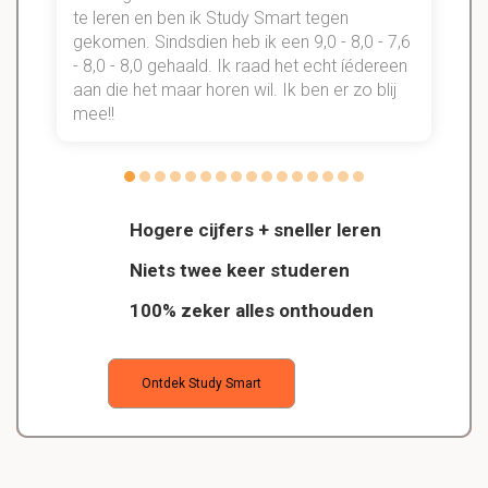
te leren en ben ik Study Smart tegen
gekomen. Sindsdien heb ik een 9,0 - 8,0 - 7,6
b
- 8,0 - 8,0 gehaald. Ik raad het echt íédereen
aan die het maar horen wil. Ik ben er zo blij
s
mee!!
Hogere cijfers + sneller leren
Niets twee keer studeren
100% zeker alles onthouden
Ontdek Study Smart