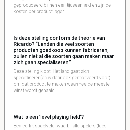
geproduceerd binnen een tijdseenheid en zijn de
kosten per product lager
Is deze stelling conform de theorie van
Ricardo? “Landen die veel soorten
producten goedkoop kunnen fabriceren,
zullen niet al die soorten gaan maken maar
zich gaan specialiseren.”
Deze stelling klopt. Het land gaat zich
specialiseren(en is daar ook gemotiveerd voor)
om dat product te maken waarmee de meeste
winst wordt gehaald.
Wat is een ‘level playing field’?
Een eerlijk speelveld waarbij alle spelers (lees :