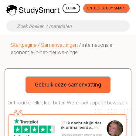
LOGIN
ONTDEK STUDY SMART
Startpagina
/
Samenvattingen
/ internationale-
economie-in-het-nieuws-cingel
Gebruik deze samenvatting
Onthoud sneller, leer beter. Wetenschappelijk bewezen.