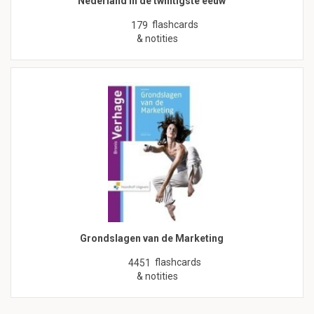
Nederland in de twintigste eeuw
flashcards
179
& notities
Grondslagen van de Marketing
flashcards
4451
& notities