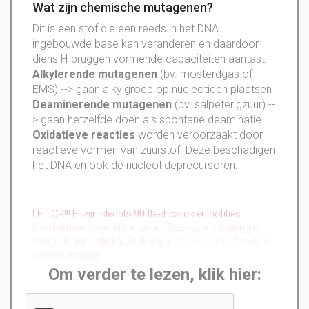
Wat zijn chemische mutagenen?
Dit is een stof die een reeds in het DNA
ingebouwde base kan veranderen en daardoor
diens H-bruggen vormende capaciteiten aantast.
Alkylerende mutagenen
(bv. mosterdgas of
EMS) --> gaan alkylgroep op nucleotiden plaatsen
Deaminerende mutagenen
(bv. salpeterigzuur) --
> gaan hetzelfde doen als spontane deaminatie.
Oxidatieve reacties
worden veroorzaakt door
reactieve vormen van zuurstof. Deze beschadigen
het DNA en ook de nucleotideprecursoren.
LET OP!!! Er zijn slechts 90 flashcards en notities
beschikbaar voor dit materiaal. Deze samenvatting is
mogelijk niet volledig. Zoek a.u.b.
soortgelijke
of
andere
samenvattingen.
Om verder te lezen, klik hier: