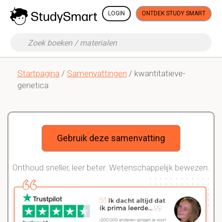
LOGIN
ONTDEK STUDY SMART
Startpagina
/
Samenvattingen
/ kwantitatieve-
genetica
Gebruik deze samenvatting
Onthoud sneller, leer beter. Wetenschappelijk bewezen.