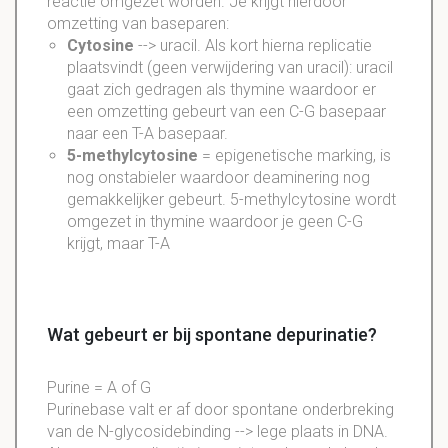
reactie omgezet worden. Je krijgt hierdoor
omzetting van baseparen:
Cytosine
--> uracil. Als kort hierna replicatie
plaatsvindt (geen verwijdering van uracil): uracil
gaat zich gedragen als thymine waardoor er
een omzetting gebeurt van een C-G basepaar
naar een T-A basepaar.
5-methylcytosine
= epigenetische marking, is
nog onstabieler waardoor deaminering nog
gemakkelijker gebeurt. 5-methylcytosine wordt
omgezet in thymine waardoor je geen C-G
krijgt, maar T-A
Wat gebeurt er bij spontane depurinatie?
Purine = A of G
Purinebase valt er af door spontane onderbreking
van de N-glycosidebinding --> lege plaats in DNA.