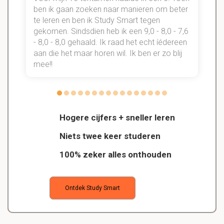
n
ben ik gaan zoeken naar manieren om beter
te leren en ben ik Study Smart tegen
gekomen. Sindsdien heb ik een 9,0 - 8,0 - 7,6
b
- 8,0 - 8,0 gehaald. Ik raad het echt íédereen
aan die het maar horen wil. Ik ben er zo blij
s
mee!!
Hogere cijfers + sneller leren
Niets twee keer studeren
100% zeker alles onthouden
Ontdek Study Smart