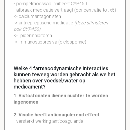
- pompelmoessap inhibeert
CYP450
- afbraak medicatie vertraagt (concentratie tot x5)
-> calciumantagonisten
-> anti-epileptische medicatie
(deze stimuleren
ook
CYP450
)
-> lipideninhibitoren
-> immunosuppresiva (ciclosporine)
Welke 4 farmacodynamische interacties
kunnen teweeg worden gebracht als we het
hebben over voedsel/water op
medicament?
1. Bisfosfonaten dienen nuchter te worden
ingenomen
2. Visolie heeft anticoagulerend effect
-
versterkt
werking anticoagulantia