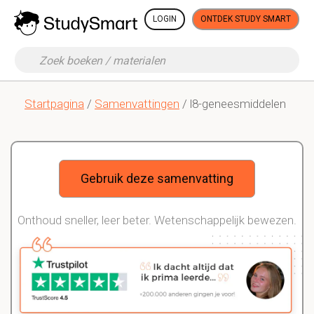
LOGIN
ONTDEK STUDY SMART
Startpagina
/
Samenvattingen
/ l8-geneesmiddelen
Gebruik deze samenvatting
Onthoud sneller, leer beter. Wetenschappelijk bewezen.