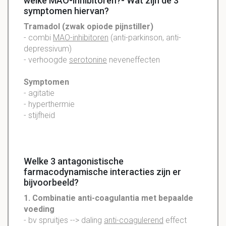
welke MAO-inhibitoren?- Wat zijn de 3
symptomen hiervan?
Tramadol
(zwak
opiode
pijnstiller)
- combi
MAO-inhibitoren
(anti-parkinson, anti-
depressivum)
- verhoogde
serotonine
neveneffecten
Symptomen
- agitatie
- hyperthermie
- stijfheid
Welke 3 antagonistische
farmacodynamische interacties zijn er
bijvoorbeeld?
1. Combinatie anti-coagulantia met bepaalde
voeding
- bv spruitjes --> daling
anti-coagulerend
effect