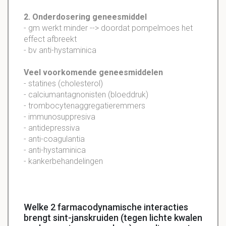
2. Onderdosering geneesmiddel
- gm werkt minder --> doordat pompelmoes het
effect afbreekt
- bv anti-hystaminica
Veel voorkomende geneesmiddelen
- statines (cholesterol)
- calciumantagnonisten (bloeddruk)
- trombocytenaggregatieremmers
- immunosuppresiva
- antidepressiva
- anti-coagulantia
- anti-hystaminica
- kankerbehandelingen
Welke 2 farmacodynamische interacties
brengt sint-janskruiden (tegen lichte kwalen