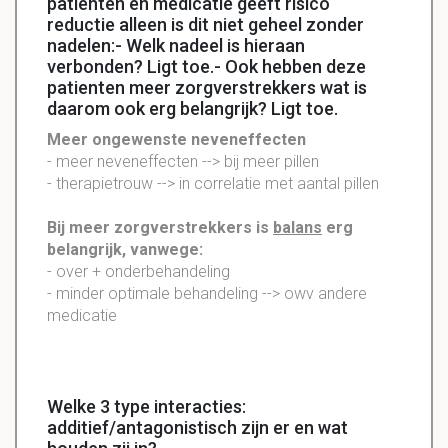
patiënten en medicatie geeft risico
reductie alleen is dit niet geheel zonder
nadelen:- Welk nadeel is hieraan
verbonden? Ligt toe.- Ook hebben deze
patienten meer zorgverstrekkers wat is
daarom ook erg belangrijk? Ligt toe.
Meer
ongewenste
neveneffecten
- meer
neveneffecten
--> bij meer pillen
- therapietrouw --> in correlatie met aantal pillen
Bij meer
zorgverstrekkers
is
balans
erg
belangrijk, vanwege:
- over + onderbehandeling
- minder optimale behandeling --> owv andere
medicatie
Welke 3 type interacties:
additief/antagonistisch zijn er en wat