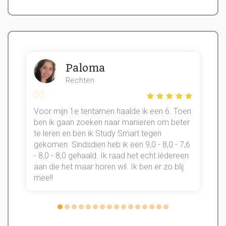
Paloma
Rechten
Voor mijn 1e tentamen haalde ik een 6. Toen
n
ben ik gaan zoeken naar manieren om beter
te leren en ben ik Study Smart tegen
gekomen. Sindsdien heb ik een 9,0 - 8,0 - 7,6
b
- 8,0 - 8,0 gehaald. Ik raad het echt íédereen
aan die het maar horen wil. Ik ben er zo blij
s
mee!!