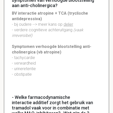
symptomen van verhoogde blootstelling
aan anti-cholinergica?
BV
interactie
atropine
+
TCA
(tryclische
antidepressiva)
- bij oudere --> meer kans op
delier
- verdere cognitieve achteruitgang
(vaak
irreversibel)
Symptomen verhoogde blootstelling
anti-
cholinergica
(vb
atropine
)
- tachycardie
- verwardheid
- urineretentie
- obstipatie
- Welke farmacodynamische
interactie additief zorgt het gebruik van
tramadol vaak voor in combinatie met