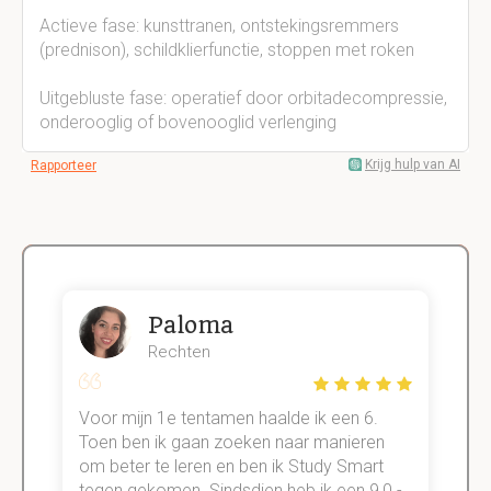
Actieve fase: kunsttranen, ontstekingsremmers
(prednison), schildklierfunctie, stoppen met roken
Uitgebluste fase: operatief door orbitadecompressie,
onderooglig of bovenooglid verlenging
Krijg hulp van AI
Rapporteer
Paloma
Rechten
Voor mijn 1e tentamen haalde ik een 6.
M
Toen ben ik gaan zoeken naar manieren
v
om beter te leren en ben ik Study Smart
a
tegen gekomen. Sindsdien heb ik een 9,0 -
s