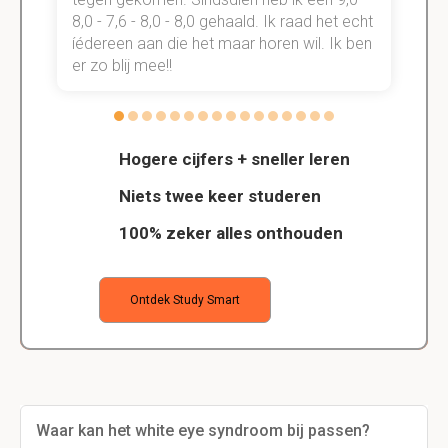
t
8,0 - 7,6 - 8,0 - 8,0 gehaald. Ik raad het echt
k
n.
íédereen aan die het maar horen wil. Ik ben
d
er zo blij mee!!
Hogere cijfers + sneller leren
Niets twee keer studeren
100% zeker alles onthouden
Ontdek Study Smart
Waar kan het white eye syndroom bij passen?