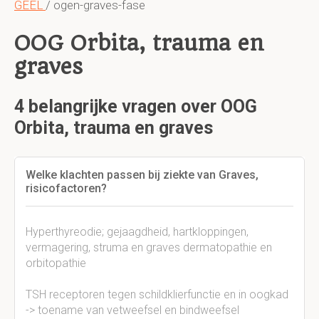
GEEL
/ ogen-graves-fase
OOG Orbita, trauma en
graves
4 belangrijke vragen over OOG
Orbita, trauma en graves
Welke klachten passen bij ziekte van Graves,
risicofactoren?
Hyperthyreodie; gejaagdheid, hartkloppingen,
vermagering, struma en graves dermatopathie en
orbitopathie
TSH receptoren tegen schildklierfunctie en in oogkad
-> toename van vetweefsel en bindweefsel