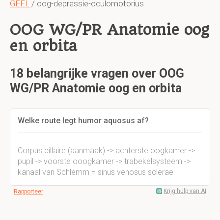
GEEL
/ oog-depressie-oculomotorius
OOG WG/PR Anatomie oog
en orbita
18 belangrijke vragen over OOG
WG/PR Anatomie oog en orbita
Welke route legt humor aquosus af?
Corpus cillaire (aanmaak) -> achterste oogkamer ->
pupil -> voorste ooogkamer -> trabekelsysteem ->
kanaal van Schlemm = sinus venosus sclerae
Krijg hulp van AI
Rapporteer