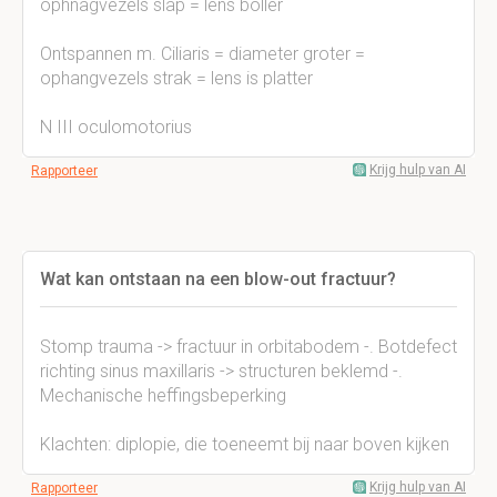
ophnagvezels slap = lens boller
Ontspannen m. Ciliaris = diameter groter =
ophangvezels strak = lens is platter
N III oculomotorius
Krijg hulp van AI
Rapporteer
Wat kan ontstaan na een blow-out fractuur?
Stomp trauma -> fractuur in orbitabodem -. Botdefect
richting sinus maxillaris -> structuren beklemd -.
Mechanische heffingsbeperking
Klachten: diplopie, die toeneemt bij naar boven kijken
Krijg hulp van AI
Rapporteer