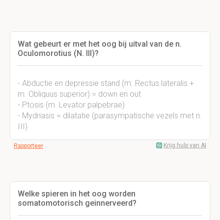
Wat gebeurt er met het oog bij uitval van de n.
Oculomorotius (N. III)?
- Abductie en depressie stand (m. Rectus lateralis +
m. Obliquus superior) = down en out
- Ptosis (m. Levator palpebrae)
- Mydriasis = dilatatie (parasympatische vezels met n.
III)
Krijg hulp van AI
Rapporteer
Welke spieren in het oog worden
somatomotorisch geinnerveerd?