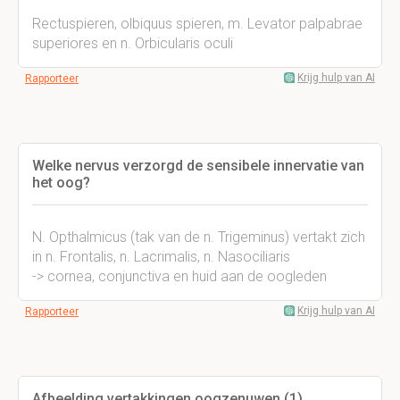
Rectuspieren, olbiquus spieren, m. Levator palpabrae
superiores en n. Orbicularis oculi
Krijg hulp van AI
Rapporteer
Welke nervus verzorgd de sensibele innervatie van
het oog?
N. Opthalmicus (tak van de n. Trigeminus) vertakt zich
in n. Frontalis, n. Lacrimalis, n. Nasociliaris
-> cornea, conjunctiva en huid aan de oogleden
Krijg hulp van AI
Rapporteer
Afbeelding vertakkingen oogzenuwen (1)