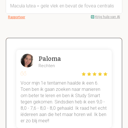
Macula lutea = gele vlek en bevat de fovea centralis
Krijg hulp van AI
Rapporteer
Paloma
Rechten
Voor mijn 1e tentamen haalde ik een 6.
M
Toen ben ik gaan zoeken naar manieren
v
om beter te leren en ben ik Study Smart
a
tegen gekomen. Sindsdien heb ik een 9,0 -
s
t
8,0 - 7,6 - 8,0 - 8,0 gehaald. Ik raad het echt
k
n.
íédereen aan die het maar horen wil. Ik ben
d
er zo blij mee!!